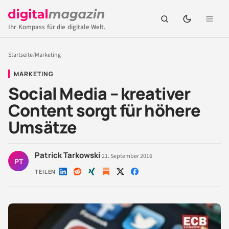
Ihr Kompass für die digitale Welt.
Startseite
/
Marketing
MARKETING
Social Media – kreativer
Content sorgt für höhere
Umsätze
Patrick Tarkowski
·
21. September 2016
PT
TEILEN
Auf
Auf
Auf
Auf
Auf
LinkedIn
Reddit
Xing
X
Facebook
teilen
teilen
teilen
teilen
teilen