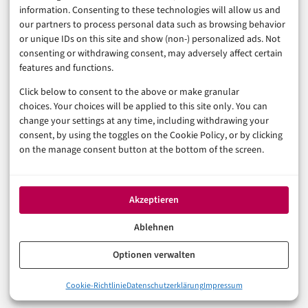
Sicherheit & Recht
information. Consenting to these technologies will allow us and
Digitalisierung
our partners to process personal data such as browsing behavior
Marketing
or unique IDs on this site and show (non-) personalized ads. Not
consenting or withdrawing consent, may adversely affect certain
features and functions.
Magazin
Click below to consent to the above or make granular
Unsere Redaktion
choices. Your choices will be applied to this site only. You can
Werbeformate & Media Kit
change your settings at any time, including withdrawing your
consent, by using the toggles on the Cookie Policy, or by clicking
Rechtliches
on the manage consent button at the bottom of the screen.
Impressum
Datenschutzerklärung (EU)
Akzeptieren
Cookie-Richtlinie (EU)
Haftungsausschluss
Ablehnen
Optionen verwalten
© 2026 digital-magazin.de — Alle Rechte vorbehalten.
Cookie-Richtlinie
Datenschutzerklärung
Impressum
Made with AI and care in Eberswalde.