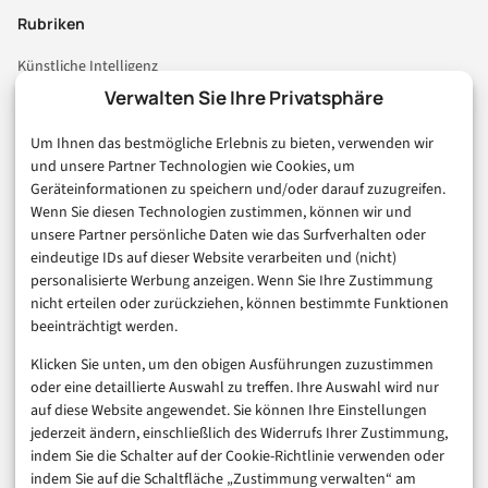
Rubriken
Künstliche Intelligenz
Technologie & IT
Verwalten Sie Ihre Privatsphäre
E-Commerce & Handel
Um Ihnen das bestmögliche Erlebnis zu bieten, verwenden wir
Consumer & Digital Life
und unsere Partner Technologien wie Cookies, um
Marketing
Geräteinformationen zu speichern und/oder darauf zuzugreifen.
Finanzen & FinTech
Wenn Sie diesen Technologien zustimmen, können wir und
unsere Partner persönliche Daten wie das Surfverhalten oder
Business & Karriere
eindeutige IDs auf dieser Website verarbeiten und (nicht)
Sicherheit & Recht
personalisierte Werbung anzeigen. Wenn Sie Ihre Zustimmung
Digitalisierung
nicht erteilen oder zurückziehen, können bestimmte Funktionen
Marketing
beeinträchtigt werden.
Klicken Sie unten, um den obigen Ausführungen zuzustimmen
Magazin
oder eine detaillierte Auswahl zu treffen. Ihre Auswahl wird nur
auf diese Website angewendet. Sie können Ihre Einstellungen
Unsere Redaktion
jederzeit ändern, einschließlich des Widerrufs Ihrer Zustimmung,
Werbeformate & Media Kit
indem Sie die Schalter auf der Cookie-Richtlinie verwenden oder
indem Sie auf die Schaltfläche „Zustimmung verwalten“ am