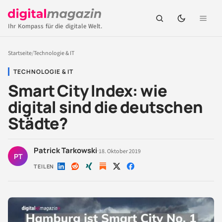
Ihr Kompass für die digitale Welt.
Startseite
/
Technologie & IT
TECHNOLOGIE & IT
Smart City Index: wie
digital sind die deutschen
Städte?
Patrick Tarkowski
·
18. Oktober 2019
PT
TEILEN
Auf
Auf
Auf
Auf
Auf
LinkedIn
Reddit
Xing
X
Facebook
teilen
teilen
teilen
teilen
teilen