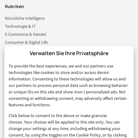
Rubriken
Künstliche Intelligenz
Technologie & IT
E-Commerce & Handel
Consumer & Digital Life
Marketing
Verwalten Sie Ihre Privatsphäre
Finanzen & FinTech
To provide the best experiences, we and our partners use
Business & Karriere
technologies like cookies to store and/or access device
Sicherheit & Recht
information. Consenting to these technologies will allow us and
Digitalisierung
our partners to process personal data such as browsing behavior
Marketing
or unique IDs on this site and show (non-) personalized ads. Not
consenting or withdrawing consent, may adversely affect certain
features and functions.
Magazin
Click below to consent to the above or make granular
Unsere Redaktion
choices. Your choices will be applied to this site only. You can
Werbeformate & Media Kit
change your settings at any time, including withdrawing your
consent, by using the toggles on the Cookie Policy, or by clicking