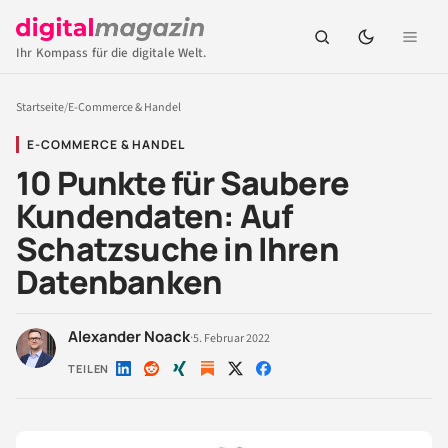
Ihr Kompass für die digitale Welt.
Startseite
/
E-Commerce & Handel
E-COMMERCE & HANDEL
10 Punkte für Saubere
Kundendaten: Auf
Schatzsuche in Ihren
Datenbanken
Alexander Noack
·
5. Februar 2022
TEILEN
Auf
Auf
Auf
Auf
Auf
LinkedIn
Reddit
Xing
X
Facebook
teilen
teilen
teilen
teilen
teilen