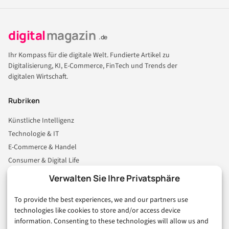
digital
magazin
.de
Ihr Kompass für die digitale Welt. Fundierte Artikel zu
Digitalisierung, KI, E-Commerce, FinTech und Trends der
digitalen Wirtschaft.
Rubriken
Künstliche Intelligenz
Technologie & IT
E-Commerce & Handel
Consumer & Digital Life
Marketing
Verwalten Sie Ihre Privatsphäre
Finanzen & FinTech
To provide the best experiences, we and our partners use
Business & Karriere
technologies like cookies to store and/or access device
Sicherheit & Recht
information. Consenting to these technologies will allow us and
Digitalisierung