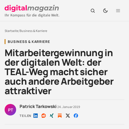
Ihr Kompass für die digitale Welt.
Startseite
/
Business & Karriere
BUSINESS & KARRIERE
Mitarbeitergewinnung in
der digitalen Welt: der
TEAL-Weg macht sicher
auch andere Arbeitgeber
attraktiver
Patrick Tarkowski
·
24. Januar 2019
PT
TEILEN
Auf
Auf
Auf
Auf
Auf
LinkedIn
Reddit
Xing
X
Facebook
teilen
teilen
teilen
teilen
teilen