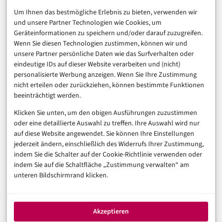
E-Commerce & Handel
Um Ihnen das bestmögliche Erlebnis zu bieten, verwenden wir
Consumer & Digital Life
und unsere Partner Technologien wie Cookies, um
Marketing
Geräteinformationen zu speichern und/oder darauf zuzugreifen.
Finanzen & FinTech
Wenn Sie diesen Technologien zustimmen, können wir und
unsere Partner persönliche Daten wie das Surfverhalten oder
Business & Karriere
eindeutige IDs auf dieser Website verarbeiten und (nicht)
Sicherheit & Recht
personalisierte Werbung anzeigen. Wenn Sie Ihre Zustimmung
Digitalisierung
nicht erteilen oder zurückziehen, können bestimmte Funktionen
Marketing
beeinträchtigt werden.
Klicken Sie unten, um den obigen Ausführungen zuzustimmen
Magazin
oder eine detaillierte Auswahl zu treffen. Ihre Auswahl wird nur
auf diese Website angewendet. Sie können Ihre Einstellungen
Unsere Redaktion
jederzeit ändern, einschließlich des Widerrufs Ihrer Zustimmung,
Werbeformate & Media Kit
indem Sie die Schalter auf der Cookie-Richtlinie verwenden oder
indem Sie auf die Schaltfläche „Zustimmung verwalten“ am
Rechtliches
unteren Bildschirmrand klicken.
Impressum
Datenschutzerklärung (EU)
Akzeptieren
Cookie-Richtlinie (EU)