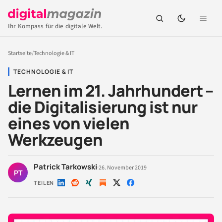
Ihr Kompass für die digitale Welt.
Startseite
/
Technologie & IT
TECHNOLOGIE & IT
Lernen im 21. Jahrhundert –
die Digitalisierung ist nur
eines von vielen
Werkzeugen
Patrick Tarkowski
·
26. November 2019
PT
TEILEN
Auf
Auf
Auf
Auf
Auf
LinkedIn
Reddit
Xing
X
Facebook
teilen
teilen
teilen
teilen
teilen