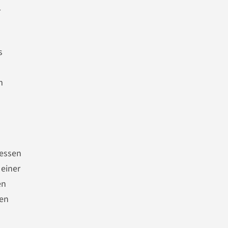
r
s
n
m
dessen
 einer
en
ten