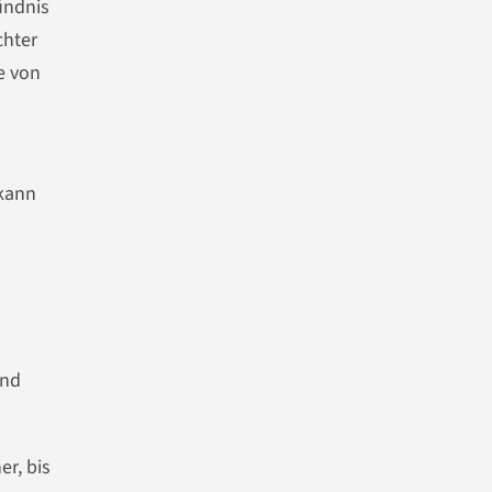
ündnis
chter
e von
 kann
und
r, bis