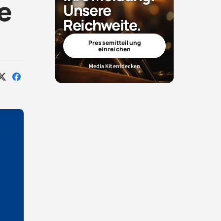
e
Unsere
Reichweite.
Pressemitteilung
einreichen
Media Kit entdecken
Auf
Auf
X
Facebook
teilen
teilen