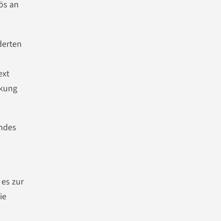
ös an
derten
ext
nkung
andes
es zur
ie