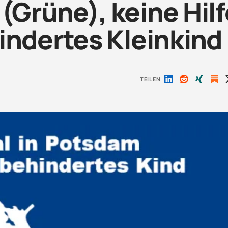
Grüne), keine Hilf
indertes Kleinkind
TEILEN
Auf
Auf
Auf
LinkedIn
Reddit
Xing
teilen
teilen
teilen