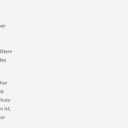
ser
Eltern
des
cher
ob
chulz-
 ist,
zur
s