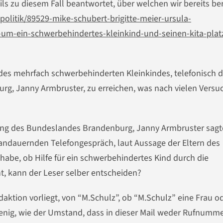
ils zu diesem Fall beantwortet, über welchen wir bereits ber
politik/89529-mike-schubert-brigitte-meier-ursula-
m-ein-schwerbehindertes-kleinkind-und-seinen-kita-plat
des mehrfach schwerbehinderten Kleinkindes, telefonisch d
g, Janny Armbruster, zu erreichen, was nach vielen Versu
ung des Bundeslandes Brandenburg, Janny Armbruster sagt
andauernden Telefongespräch, laut Aussage der Eltern des
habe, ob Hilfe für ein schwerbehindertes Kind durch die
, kann der Leser selber entscheiden?
daktion vorliegt, von “M.Schulz”, ob “M.Schulz” eine Frau o
wenig, wie der Umstand, dass in dieser Mail weder Rufnumm