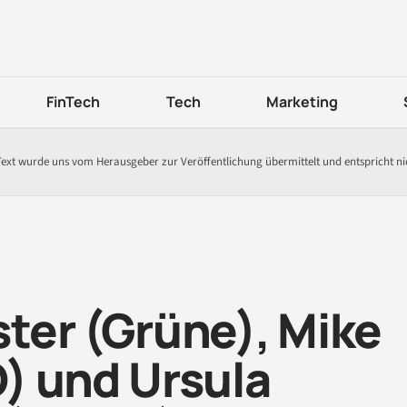
FinTech
Tech
Marketing
Text wurde uns vom Herausgeber zur Veröffentlichung übermittelt und entspricht n
ter (Grüne), Mike
) und Ursula