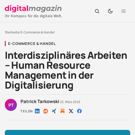
Ihr Kompass für die digitale Welt.
Startseite
/
E-Commerce & Handel
E-COMMERCE & HANDEL
Interdisziplinäres Arbeiten
– Human Resource
Management in der
Digitalisierung
Patrick Tarkowski
·
25. März 2019
PT
TEILEN
Auf
Auf
Auf
Auf
Auf
LinkedIn
Reddit
Xing
X
Facebook
teilen
teilen
teilen
teilen
teilen