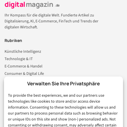
digital
magazin
.de
Ihr Kompass für die digitale Welt. Fundierte Artikel zu
Digitalisierung, KI, E-Commerce, FinTech und Trends der
digitalen Wirtschaft.
Rubriken
Künstliche Intelligenz
Technologie & IT
E-Commerce & Handel
Consumer & Digital Life
Marketing
Verwalten Sie Ihre Privatsphäre
Finanzen & FinTech
To provide the best experiences, we and our partners use
Business & Karriere
technologies like cookies to store and/or access device
Sicherheit & Recht
information. Consenting to these technologies will allow us and
Digitalisierung
our partners to process personal data such as browsing behavior
Marketing
or unique IDs on this site and show (non-) personalized ads. Not
consenting or withdrawing consent, may adversely affect certain