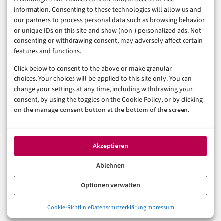
Sicherheit & Recht
information. Consenting to these technologies will allow us and
Digitalisierung
our partners to process personal data such as browsing behavior
Marketing
or unique IDs on this site and show (non-) personalized ads. Not
consenting or withdrawing consent, may adversely affect certain
features and functions.
Magazin
Click below to consent to the above or make granular
Unsere Redaktion
choices. Your choices will be applied to this site only. You can
Werbeformate & Media Kit
change your settings at any time, including withdrawing your
consent, by using the toggles on the Cookie Policy, or by clicking
Rechtliches
on the manage consent button at the bottom of the screen.
Impressum
Datenschutzerklärung (EU)
Akzeptieren
Cookie-Richtlinie (EU)
Haftungsausschluss
Ablehnen
Optionen verwalten
© 2026 digital-magazin.de — Alle Rechte vorbehalten.
Cookie-Richtlinie
Datenschutzerklärung
Impressum
Made with AI and care in Eberswalde.