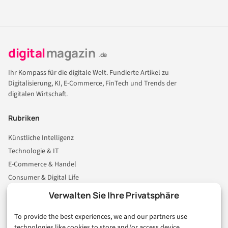
digital
magazin
.de
Ihr Kompass für die digitale Welt. Fundierte Artikel zu
Digitalisierung, KI, E-Commerce, FinTech und Trends der
digitalen Wirtschaft.
Rubriken
Künstliche Intelligenz
Technologie & IT
E-Commerce & Handel
Consumer & Digital Life
Marketing
Verwalten Sie Ihre Privatsphäre
Finanzen & FinTech
To provide the best experiences, we and our partners use
Business & Karriere
technologies like cookies to store and/or access device