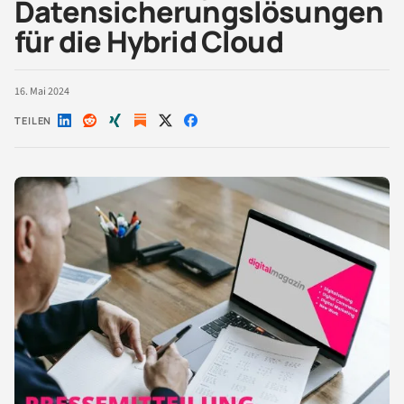
Datensicherungslösungen
für die Hybrid Cloud
16. Mai 2024
TEILEN
Auf
Auf
Auf
Auf
Auf
LinkedIn
Reddit
Xing
X
Facebook
teilen
teilen
teilen
teilen
teilen