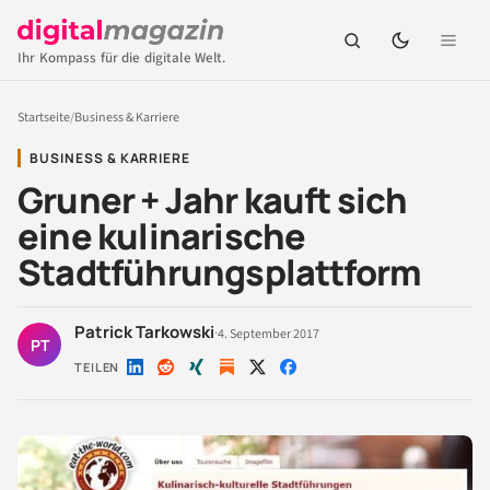
Ihr Kompass für die digitale Welt.
Startseite
/
Business & Karriere
BUSINESS & KARRIERE
Gruner + Jahr kauft sich
eine kulinarische
Stadtführungsplattform
Patrick Tarkowski
·
4. September 2017
PT
TEILEN
Auf
Auf
Auf
Auf
Auf
LinkedIn
Reddit
Xing
X
Facebook
teilen
teilen
teilen
teilen
teilen