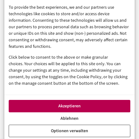
To provide the best experiences, we and our partners use
Business & Karriere
technologies like cookies to store and/or access device
Sicherheit & Recht
information. Consenting to these technologies will allow us and
Digitalisierung
our partners to process personal data such as browsing behavior
Marketing
or unique IDs on this site and show (non-) personalized ads. Not
consenting or withdrawing consent, may adversely affect certain
features and functions.
Magazin
Click below to consent to the above or make granular
Unsere Redaktion
choices. Your choices will be applied to this site only. You can
Werbeformate & Media Kit
change your settings at any time, including withdrawing your
consent, by using the toggles on the Cookie Policy, or by clicking
Rechtliches
on the manage consent button at the bottom of the screen.
Impressum
Datenschutzerklärung (EU)
Akzeptieren
Cookie-Richtlinie (EU)
Haftungsausschluss
Ablehnen
Optionen verwalten