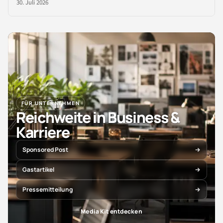
30. Juli 2026
FÜR UNTERNEHMEN
Reichweite in Business &
Karriere
Sponsored Post
Gastartikel
Pressemitteilung
Media Kit entdecken