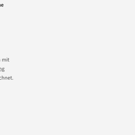
he
 mit
ng
chnet.