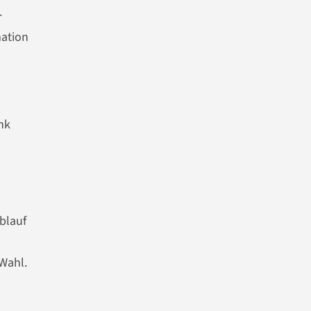
.
mation
nk
blauf
Wahl.