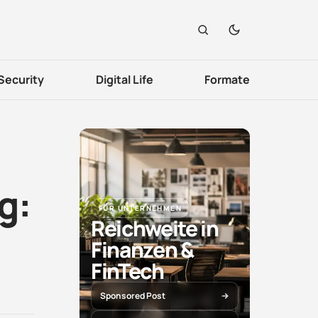
Security
Digital Life
Formate
g:
FÜR UNTERNEHMEN
Reichweite in
Finanzen &
FinTech
Sponsored Post