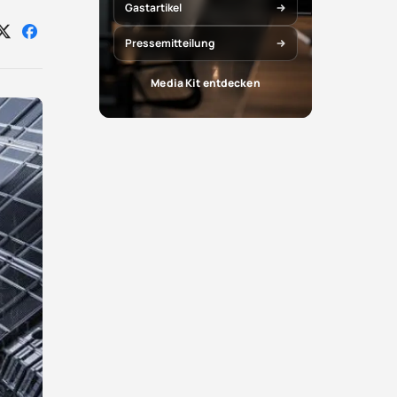
Gastartikel
Auf
Auf
Pressemitteilung
X
Facebook
teilen
teilen
Media Kit entdecken