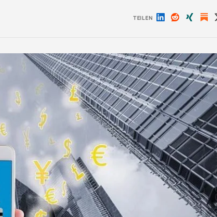
TEILEN
Auf
Auf
Auf
LinkedIn
Reddit
Xing
teilen
teilen
teilen