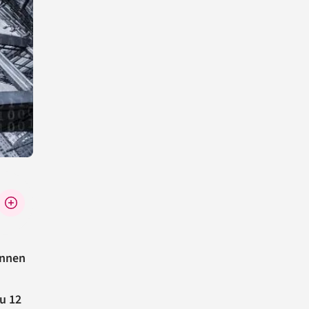
önnen
u 12