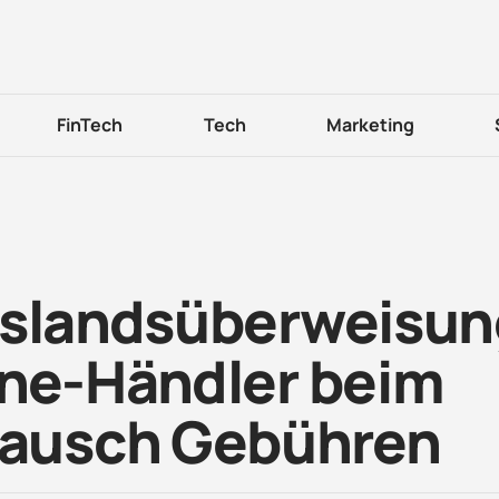
FinTech
Tech
Marketing
uslandsüberweisun
ine-Händler beim
ausch Gebühren