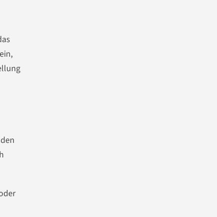
das
ein,
ellung
nden
h
oder