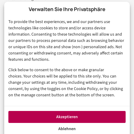
Marketing
Verwalten Sie Ihre Privatsphäre
Finanzen & FinTech
To provide the best experiences, we and our partners use
Business & Karriere
technologies like cookies to store and/or access device
Sicherheit & Recht
information. Consenting to these technologies will allow us and
Digitalisierung
our partners to process personal data such as browsing behavior
Marketing
or unique IDs on this site and show (non-) personalized ads. Not
consenting or withdrawing consent, may adversely affect certain
features and functions.
Magazin
Click below to consent to the above or make granular
Unsere Redaktion
choices. Your choices will be applied to this site only. You can
Werbeformate & Media Kit
change your settings at any time, including withdrawing your
consent, by using the toggles on the Cookie Policy, or by clicking
Rechtliches
on the manage consent button at the bottom of the screen.
Impressum
Datenschutzerklärung (EU)
Akzeptieren
Cookie-Richtlinie (EU)
Haftungsausschluss
Ablehnen