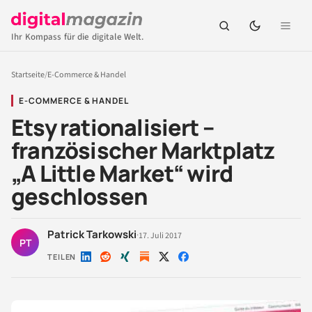
Ihr Kompass für die digitale Welt.
Startseite
/
E-Commerce & Handel
E-COMMERCE & HANDEL
Etsy rationalisiert –
französischer Marktplatz
„A Little Market“ wird
geschlossen
Patrick Tarkowski
·
17. Juli 2017
PT
TEILEN
Auf
Auf
Auf
Auf
Auf
LinkedIn
Reddit
Xing
X
Facebook
teilen
teilen
teilen
teilen
teilen