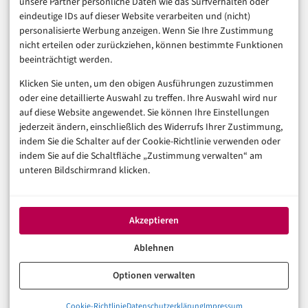
unsere Partner persönliche Daten wie das Surfverhalten oder
Business & Karriere
eindeutige IDs auf dieser Website verarbeiten und (nicht)
Sicherheit & Recht
personalisierte Werbung anzeigen. Wenn Sie Ihre Zustimmung
Digitalisierung
nicht erteilen oder zurückziehen, können bestimmte Funktionen
Marketing
beeinträchtigt werden.
Klicken Sie unten, um den obigen Ausführungen zuzustimmen
Magazin
oder eine detaillierte Auswahl zu treffen. Ihre Auswahl wird nur
auf diese Website angewendet. Sie können Ihre Einstellungen
Unsere Redaktion
jederzeit ändern, einschließlich des Widerrufs Ihrer Zustimmung,
Werbeformate & Media Kit
indem Sie die Schalter auf der Cookie-Richtlinie verwenden oder
indem Sie auf die Schaltfläche „Zustimmung verwalten“ am
Rechtliches
unteren Bildschirmrand klicken.
Impressum
Datenschutzerklärung (EU)
Akzeptieren
Cookie-Richtlinie (EU)
Haftungsausschluss
Ablehnen
Optionen verwalten
© 2026 digital-magazin.de — Alle Rechte vorbehalten.
Cookie-Richtlinie
Datenschutzerklärung
Impressum