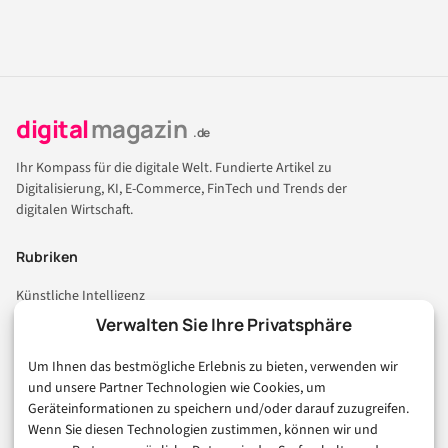
digital
magazin
.de
Ihr Kompass für die digitale Welt. Fundierte Artikel zu
Digitalisierung, KI, E-Commerce, FinTech und Trends der
digitalen Wirtschaft.
Rubriken
Künstliche Intelligenz
Technologie & IT
Verwalten Sie Ihre Privatsphäre
E-Commerce & Handel
Um Ihnen das bestmögliche Erlebnis zu bieten, verwenden wir
Consumer & Digital Life
und unsere Partner Technologien wie Cookies, um
Marketing
Geräteinformationen zu speichern und/oder darauf zuzugreifen.
Finanzen & FinTech
Wenn Sie diesen Technologien zustimmen, können wir und