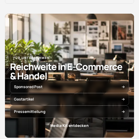
FÜR UNTERNEHMEN
Reichweite in E-Commerce
& Handel
Sponsored Post
Gastartikel
Pressemitteilung
Media Kit entdecken