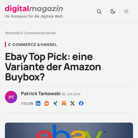
Ihr Kompass für die digitale Welt.
Startseite
/
E-Commerce & Handel
E-COMMERCE & HANDEL
Ebay Top Pick: eine
Variante der Amazon
Buybox?
Patrick Tarkowski
·
28. Juli 2016
PT
TEILEN
Auf
Auf
Auf
Auf
Auf
LinkedIn
Reddit
Xing
X
Facebook
teilen
teilen
teilen
teilen
teilen