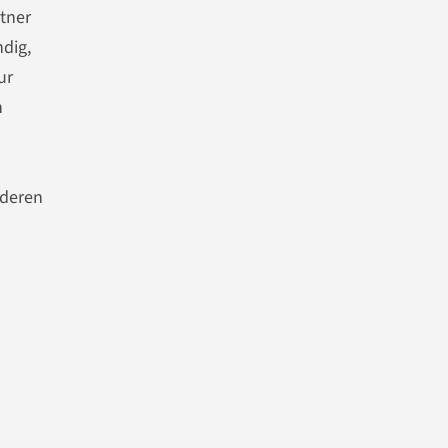
tner
dig,
ur
n
nderen