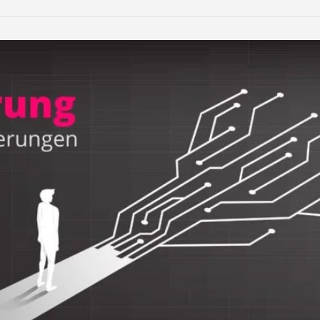
LinkedIn
Reddit
Xing
teilen
teilen
teilen