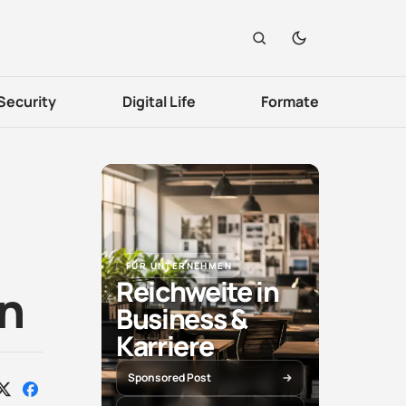
Security
Digital Life
Formate
FÜR UNTERNEHMEN
Reichweite in
en
Business &
Karriere
Sponsored Post
Auf
Auf