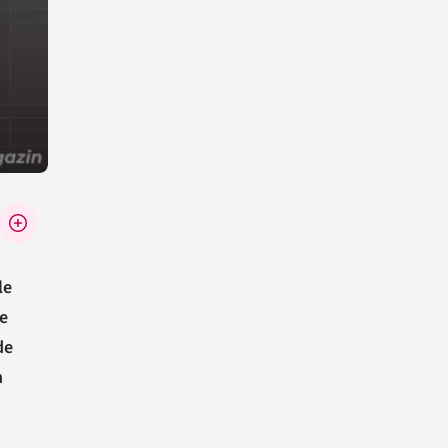
le
ne
de
n