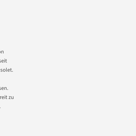
on
eit
solet.
sen.
eit zu
.