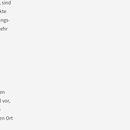
 sind
kte
ungs-
sehr
den
 vor,
e
en Ort