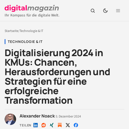
Ihr Kompass für die digitale Welt.
Startseite
/
Technologie & IT
TECHNOLOGIE & IT
Digitalisierung 2024 in
KMUs: Chancen,
Herausforderungen und
Strategien für eine
erfolgreiche
Transformation
Alexander Noack
·
3. Dezember 2024
TEILEN
Auf
Auf
Auf
Auf
Auf