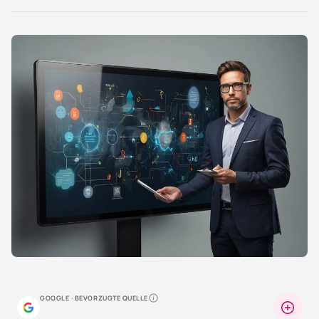
LinkedIn
Reddit
Xing
X
Facebook
teilen
teilen
teilen
teilen
teilen
GOOGLE · BEVORZUGTE QUELLE
Warum lohnt sich das?