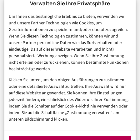
Technologie & IT
Verwalten Sie Ihre Privatsphäre
E-Commerce & Handel
Um Ihnen das bestmögliche Erlebnis zu bieten, verwenden wir
Consumer & Digital Life
und unsere Partner Technologien wie Cookies, um
Marketing
Geräteinformationen zu speichern und/oder darauf zuzugreifen.
Finanzen & FinTech
Wenn Sie diesen Technologien zustimmen, können wir und
unsere Partner persönliche Daten wie das Surfverhalten oder
Business & Karriere
eindeutige IDs auf dieser Website verarbeiten und (nicht)
Sicherheit & Recht
personalisierte Werbung anzeigen. Wenn Sie Ihre Zustimmung
Digitalisierung
nicht erteilen oder zurückziehen, können bestimmte Funktionen
Marketing
beeinträchtigt werden.
Klicken Sie unten, um den obigen Ausführungen zuzustimmen
Magazin
oder eine detaillierte Auswahl zu treffen. Ihre Auswahl wird nur
auf diese Website angewendet. Sie können Ihre Einstellungen
Unsere Redaktion
jederzeit ändern, einschließlich des Widerrufs Ihrer Zustimmung,
Werbeformate & Media Kit
indem Sie die Schalter auf der Cookie-Richtlinie verwenden oder
indem Sie auf die Schaltfläche „Zustimmung verwalten“ am
Rechtliches
unteren Bildschirmrand klicken.
Impressum
Datenschutzerklärung (EU)