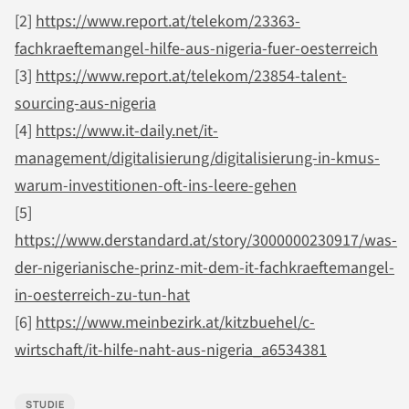
[2]
https://www.report.at/telekom/23363-
fachkraeftemangel-hilfe-aus-nigeria-fuer-oesterreich
[3]
https://www.report.at/telekom/23854-talent-
sourcing-aus-nigeria
[4]
https://www.it-daily.net/it-
management/digitalisierung/digitalisierung-in-kmus-
warum-investitionen-oft-ins-leere-gehen
[5]
https://www.derstandard.at/story/3000000230917/was-
der-nigerianische-prinz-mit-dem-it-fachkraeftemangel-
in-oesterreich-zu-tun-hat
[6]
https://www.meinbezirk.at/kitzbuehel/c-
wirtschaft/it-hilfe-naht-aus-nigeria_a6534381
STUDIE