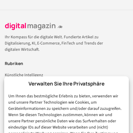
digital
magazin
.de
Ihr Kompass für die digitale Welt. Fundierte Artikel zu
Digitalisierung, KI, E-Commerce, FinTech und Trends der
digitalen Wirtschaft.
Rubriken
Künstliche Intelligenz
Technologie & IT
Verwalten Sie Ihre Privatsphäre
E-Commerce & Handel
Um Ihnen das bestmögliche Erlebnis zu bieten, verwenden wir
Consumer & Digital Life
und unsere Partner Technologien wie Cookies, um
Marketing
Geräteinformationen zu speichern und/oder darauf zuzugreifen.
Finanzen & FinTech
Wenn Sie diesen Technologien zustimmen, können wir und
unsere Partner persönliche Daten wie das Surfverhalten oder
Business & Karriere
eindeutige IDs auf dieser Website verarbeiten und (nicht)
Sicherheit & Recht