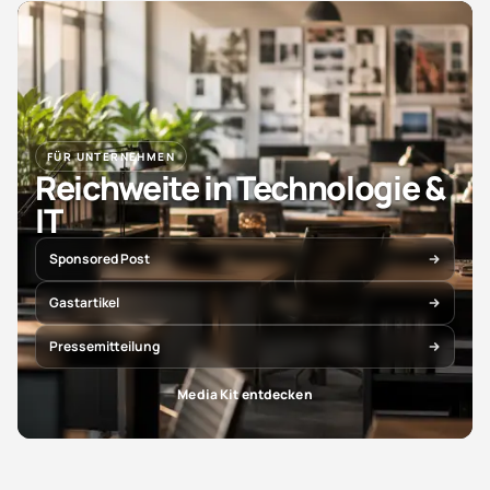
FÜR UNTERNEHMEN
Reichweite in Technologie &
IT
Sponsored Post
Gastartikel
Pressemitteilung
Media Kit entdecken