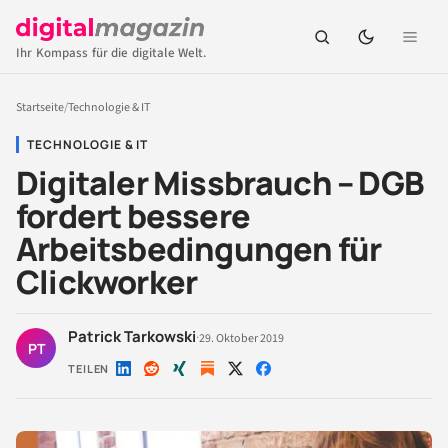
Ihr Kompass für die digitale Welt.
Startseite
/
Technologie & IT
TECHNOLOGIE & IT
Digitaler Missbrauch – DGB
fordert bessere
Arbeitsbedingungen für
Clickworker
Patrick Tarkowski
·
29. Oktober 2019
PT
TEILEN
Auf
Auf
Auf
Auf
Auf
LinkedIn
Reddit
Xing
X
Facebook
teilen
teilen
teilen
teilen
teilen