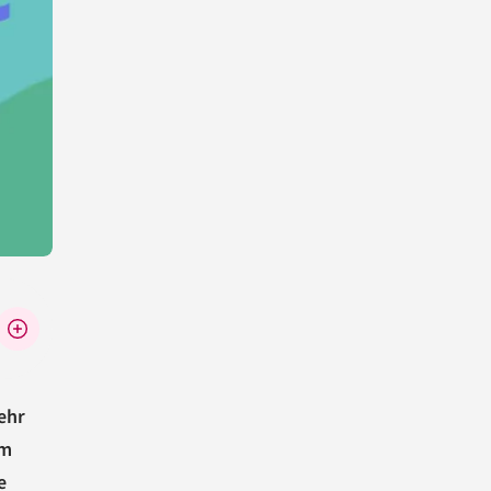
ehr
um
e