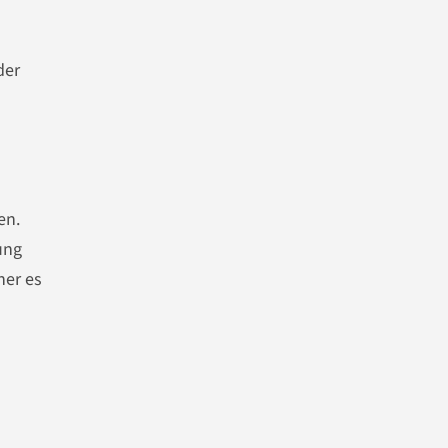
der
en.
ung
her es
s