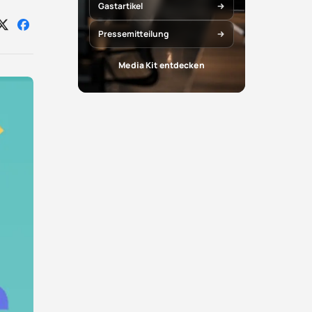
Gastartikel
Auf
Auf
Pressemitteilung
X
Facebook
teilen
teilen
Media Kit entdecken