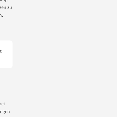
zen zu
n.
t
bei
ungen