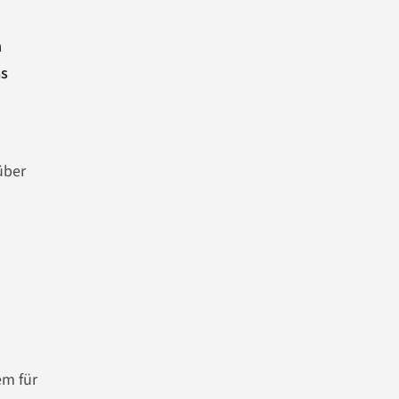
m
as
über
em für