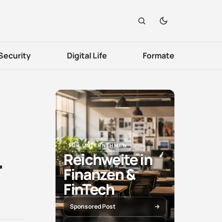
Security
Digital Life
Formate
FÜR UNTERNEHMEN
Reichweite in
r
Finanzen &
FinTech
Sponsored Post