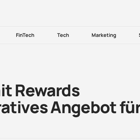
FinTech
Tech
Marketing
mit Rewards
atives Angebot fü