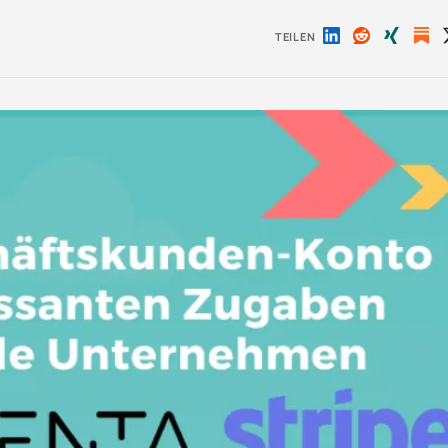
TEILEN
Auf
Auf
Auf
LinkedIn
Reddit
Xing
teilen
teilen
teilen