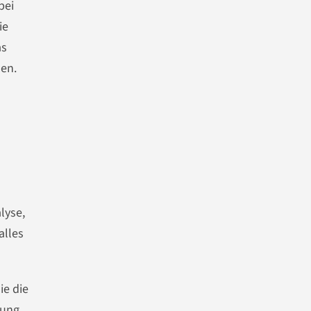
bei
ie
as
len.
lyse,
alles
ie die
gung,