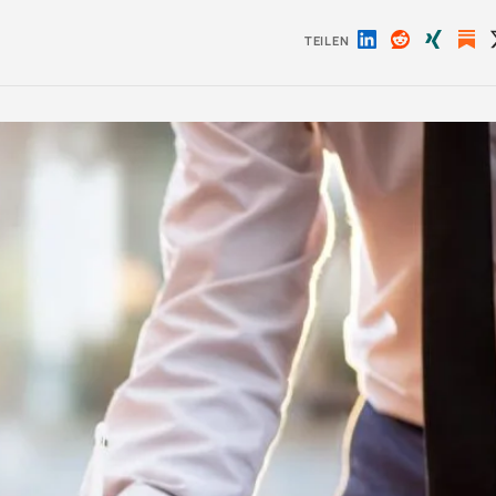
TEILEN
Auf
Auf
Auf
LinkedIn
Reddit
Xing
teilen
teilen
teilen