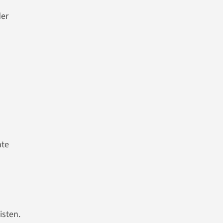
der
nte
isten.