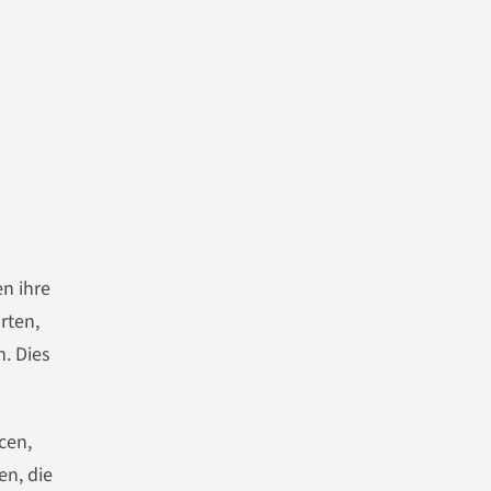
n ihre
rten,
. Dies
cen,
n, die