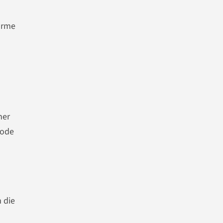
orme
ner
Code
 die