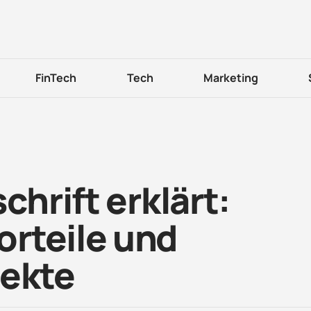
FinTech
Tech
Marketing
chrift erklärt:
rteile und
pekte