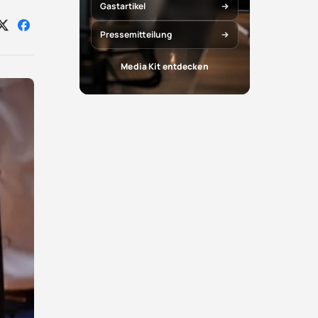
Gastartikel
Auf
Auf
Pressemitteilung
X
Facebook
teilen
teilen
Media Kit entdecken