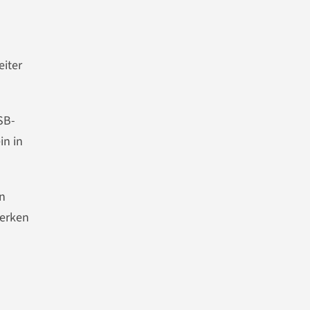
eiter
SB-
in in
rn
Werken