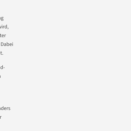
ng
ird,
ter
 Dabei
t.
ud-
n
nders
r