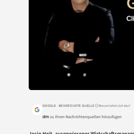
Warum lohnt sich das?
GOOGLE · BEVORZUGTE QUELLE
dm
zu Ihren Nachrichtenquellen hinzufügen
Josip Heit, ausgewiesener Wirtschaftsmanag