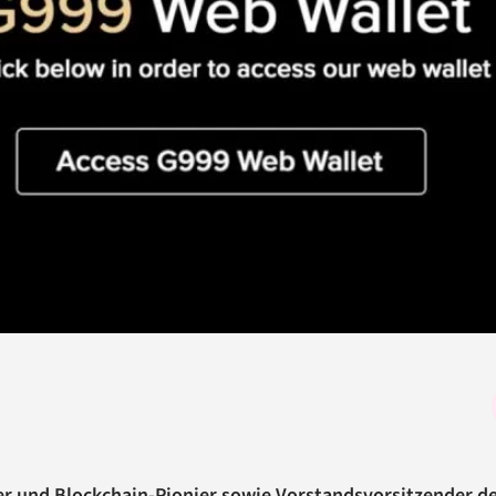
er und
Blockchain
-Pionier sowie Vorstandsvorsitzender d