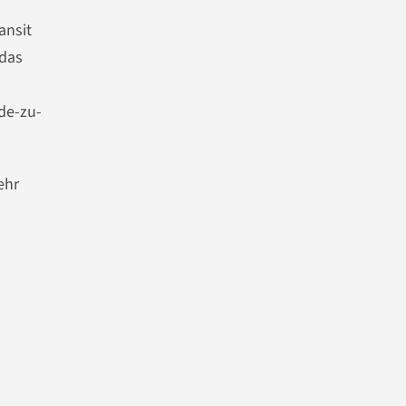
ansit
 das
nde-zu-
ehr