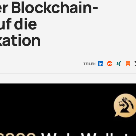
r Blockchain-
f die
ation
TEILEN
Auf
Auf
Auf
LinkedIn
Reddit
Xing
teilen
teilen
teilen