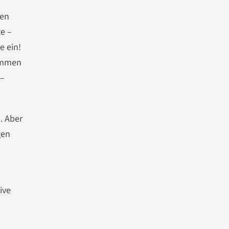
nen
e –
e ein!
kommen
 –
. Aber
gen
ive