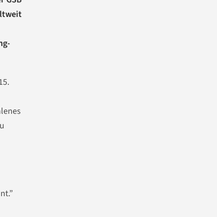
ltweit
ng-
15.
hlenes
zu
nt.”