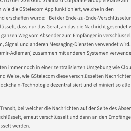
 (CTO) der GSB Gold Standard Corporate Group erklärte am
wie die GStelecom App funktioniert, welche in den
d erschaffen wurde: “Bei der Ende-zu-Ende-Verschlüsselu
üsselt, dass nur das Gerät, an das die Nachricht gesendet w
den ganzen Weg vom Absender zum Empfänger in verschlüssel
m, Signal und anderen Messaging-Diensten verwendet wird.
hamir-Adleman) zusammen mit anderen Systemen verwende
ten immer noch in einer zentralisierten Umgebung wie Clo
 und Weise, wie GStelecom diese verschlüsselten Nachrichte
lockchain-Technologie dezentralisiert und eliminiert so alle
 Transit, bei welcher die Nachrichten auf der Seite des Abse
ntschlüsselt, erneut verschlüsselt und dann an den Empfänge
üsselt werden.