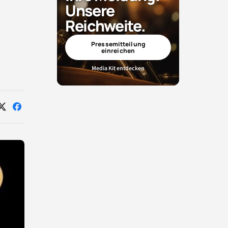
Unsere
Reichweite.
Pressemitteilung
einreichen
Media Kit entdecken
Auf
Auf
X
Facebook
teilen
teilen