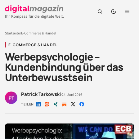
Ihr Kompass für die digitale Welt.
Startseite
/
E-Commerce & Handel
E-COMMERCE & HANDEL
Werbepsychologie –
Kundenbindung über das
Unterbewusstsein
Patrick Tarkowski
·
24. Juni 2016
PT
TEILEN
Auf
Auf
Auf
Auf
Auf
LinkedIn
Reddit
Xing
X
Facebook
teilen
teilen
teilen
teilen
teilen