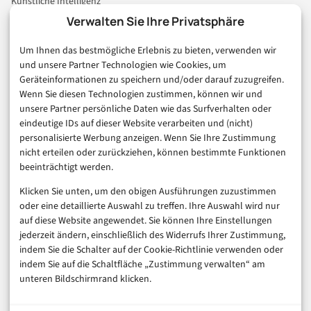
Künstliche Intelligenz
Technologie & IT
Verwalten Sie Ihre Privatsphäre
E-Commerce & Handel
Um Ihnen das bestmögliche Erlebnis zu bieten, verwenden wir
Consumer & Digital Life
und unsere Partner Technologien wie Cookies, um
Marketing
Geräteinformationen zu speichern und/oder darauf zuzugreifen.
Finanzen & FinTech
Wenn Sie diesen Technologien zustimmen, können wir und
unsere Partner persönliche Daten wie das Surfverhalten oder
Business & Karriere
eindeutige IDs auf dieser Website verarbeiten und (nicht)
Sicherheit & Recht
personalisierte Werbung anzeigen. Wenn Sie Ihre Zustimmung
Digitalisierung
nicht erteilen oder zurückziehen, können bestimmte Funktionen
Marketing
beeinträchtigt werden.
Klicken Sie unten, um den obigen Ausführungen zuzustimmen
Magazin
oder eine detaillierte Auswahl zu treffen. Ihre Auswahl wird nur
auf diese Website angewendet. Sie können Ihre Einstellungen
Unsere Redaktion
jederzeit ändern, einschließlich des Widerrufs Ihrer Zustimmung,
Werbeformate & Media Kit
indem Sie die Schalter auf der Cookie-Richtlinie verwenden oder
indem Sie auf die Schaltfläche „Zustimmung verwalten“ am
Rechtliches
unteren Bildschirmrand klicken.
Impressum