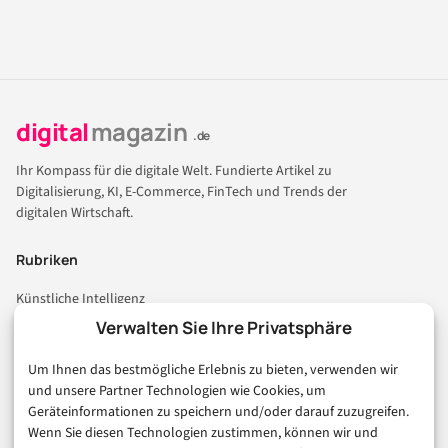
digital
magazin
.de
Ihr Kompass für die digitale Welt. Fundierte Artikel zu
Digitalisierung, KI, E-Commerce, FinTech und Trends der
digitalen Wirtschaft.
Rubriken
Künstliche Intelligenz
Technologie & IT
Verwalten Sie Ihre Privatsphäre
E-Commerce & Handel
Um Ihnen das bestmögliche Erlebnis zu bieten, verwenden wir
Consumer & Digital Life
und unsere Partner Technologien wie Cookies, um
Marketing
Geräteinformationen zu speichern und/oder darauf zuzugreifen.
Finanzen & FinTech
Wenn Sie diesen Technologien zustimmen, können wir und