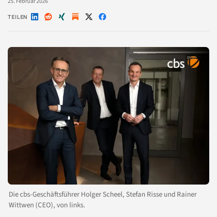
25. Februar 2026
TEILEN
Auf
Auf
Auf
Auf
Auf
LinkedIn
Reddit
Xing
X
Facebook
teilen
teilen
teilen
teilen
teilen
Die cbs-Geschäftsführer Holger Scheel, Stefan Risse und Rainer
Wittwen (CEO), von links.