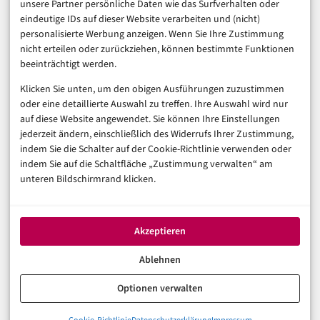
unsere Partner persönliche Daten wie das Surfverhalten oder
Business & Karriere
eindeutige IDs auf dieser Website verarbeiten und (nicht)
Sicherheit & Recht
personalisierte Werbung anzeigen. Wenn Sie Ihre Zustimmung
Digitalisierung
nicht erteilen oder zurückziehen, können bestimmte Funktionen
Marketing
beeinträchtigt werden.
Klicken Sie unten, um den obigen Ausführungen zuzustimmen
Magazin
oder eine detaillierte Auswahl zu treffen. Ihre Auswahl wird nur
auf diese Website angewendet. Sie können Ihre Einstellungen
Unsere Redaktion
jederzeit ändern, einschließlich des Widerrufs Ihrer Zustimmung,
Werbeformate & Media Kit
indem Sie die Schalter auf der Cookie-Richtlinie verwenden oder
indem Sie auf die Schaltfläche „Zustimmung verwalten“ am
Rechtliches
unteren Bildschirmrand klicken.
Impressum
Datenschutzerklärung (EU)
Akzeptieren
Cookie-Richtlinie (EU)
Haftungsausschluss
Ablehnen
Optionen verwalten
© 2026 digital-magazin.de — Alle Rechte vorbehalten.