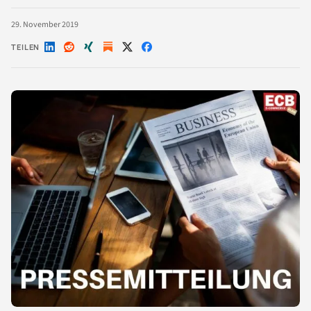
29. November 2019
TEILEN
Auf
Auf
Auf
Auf
Auf
LinkedIn
Reddit
Xing
X
Facebook
teilen
teilen
teilen
teilen
teilen