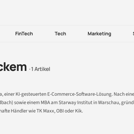
FinTech
Tech
Marketing
ockem
· 1 Artikel
a, einer KI-gesteuerten E-Commerce-Software-Lösung. Nach ei
dbach) sowie einem MBA am Starway Institut in Warschau, gründe
fte Händler wie TK Maxx, OBI oder Kik.