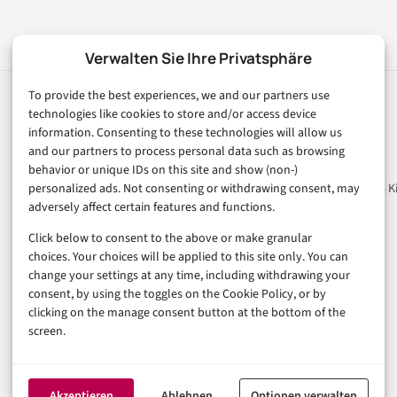
Verwalten Sie Ihre Privatsphäre
To provide the best experiences, we and our partners use
technologies like cookies to store and/or access device
Rubriken
Magazin
information. Consenting to these technologies will allow us
and our partners to process personal data such as browsing
Künstliche Intelligenz
Unsere Redaktion
behavior or unique IDs on this site and show (non-)
personalized ads. Not consenting or withdrawing consent, may
Technologie & IT
Werbeformate & Media Ki
adversely affect certain features and functions.
E-Commerce & Handel
Consumer & Digital Life
Click below to consent to the above or make granular
choices. Your choices will be applied to this site only. You can
Marketing
change your settings at any time, including withdrawing your
Finanzen & FinTech
consent, by using the toggles on the Cookie Policy, or by
Business & Karriere
clicking on the manage consent button at the bottom of the
Sicherheit & Recht
screen.
Digitalisierung
Marketing
Akzeptieren
Ablehnen
Optionen verwalten