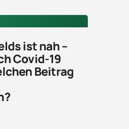
lds ist nah –
ch Covid-19
elchen Beitrag
n?