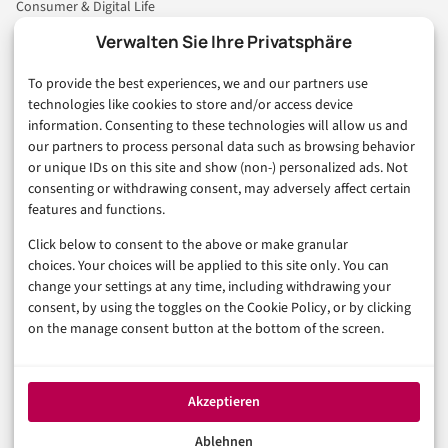
Consumer & Digital Life
Marketing
Verwalten Sie Ihre Privatsphäre
Finanzen & FinTech
To provide the best experiences, we and our partners use
Business & Karriere
technologies like cookies to store and/or access device
Sicherheit & Recht
information. Consenting to these technologies will allow us and
Digitalisierung
our partners to process personal data such as browsing behavior
Marketing
or unique IDs on this site and show (non-) personalized ads. Not
consenting or withdrawing consent, may adversely affect certain
features and functions.
Magazin
Click below to consent to the above or make granular
Unsere Redaktion
choices. Your choices will be applied to this site only. You can
Werbeformate & Media Kit
change your settings at any time, including withdrawing your
consent, by using the toggles on the Cookie Policy, or by clicking
Rechtliches
on the manage consent button at the bottom of the screen.
Impressum
Datenschutzerklärung (EU)
Akzeptieren
Cookie-Richtlinie (EU)
Haftungsausschluss
Ablehnen