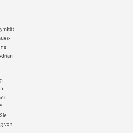
nymität
hues-
ine
Adrian
gs­
in
ner
“
Sie
ng von