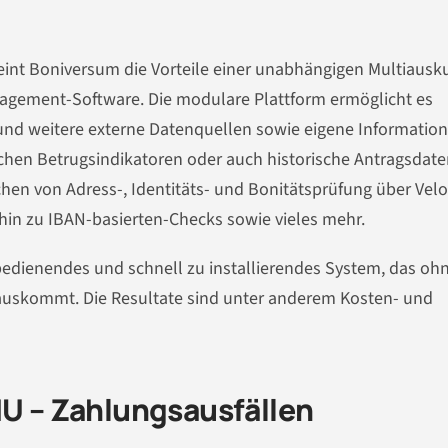
int Boniversum die Vorteile einer unab­hängigen Multiausku
agement-Soft­ware. Die modulare Plattform ermöglicht es
und weitere externe Datenquellen sowie eigene Informatio
hen Betrugsindikatoren oder auch histo­rische Antragsdat
chen von Adress-, Identitäts- und Bonitätsprüfung über Velo
n zu IBAN-basierten-Checks sowie vieles mehr.
bedienendes und schnell zu installieren­des System, das oh
uskommt. Die Resultate sind unter anderem Kosten- und
MU – Zahlungsausfällen