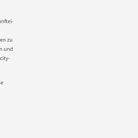
nftei-
nen zu
en und
city-
ne