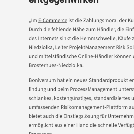
„Im
E-Commerce
ist die Zahlungsmoral der Ku
Durch die fehlende Nähe zum Händler, die Ein
des Internets sinkt die Hemm­schwelle, Käufe z
Niedziolka, Leiter ProjektManagement Risk So
und mittelständische Online-Händler können 
Brosterhues-Niedziolka.
Boniversum hat ein neues Standardprodukt ent
findung und beim Prozess­Management unterstüt
schlankes, kostengünstiges, standar­disiertes 
umfassenden Risiko­manage­ment-Plattform a
bietet auch die Einstiegslösung für Unter­nehm
ermöglicht aus einer Hand die schnelle Verfüg