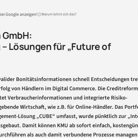
bei Google anzeigen!
Warum lohnt sich das?
m GmbH:
 – Lösungen für „Future of
 valider Bonitätsinformationen schnell Entscheidungen tre
 Erfolg von Händlern im Digital Commerce. Die Creditreform
t Verbraucherinformationen und integrierte Risiko­
ende Wirtschaft, wie z.B. für Online-Händler. Das Portfo
e­ment-Lösung „CUBE“ umfasst, wurde pünktlich zur „Int
usgebaut. Damit können KMU ab sofort einfach, kosten­gün
durchführen als auch damit verbundene Prozesse managen