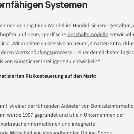
lernfähigen Systemen
men den digitalen Wandel im Handel sicherer gestalten, 
chöpfen und neue, spezifische
Geschäftsmodelle
entwickeln
lick: „Wir arbeiten sukzessive an neuen, smarten Entwickl
d deren Wertschöpfungsprozesse – einer der nächsten logi­s
is von Künstlicher Intelligenz zu entwickeln.“
atisierten Risikosteuerung auf den Markt
:
) ist einer der führenden Anbieter von Bonitätsinformati
sum wurde 1997 gegründet und ist ein Unternehmen der
Verbraucher­informationen und integrierte
nde Wirtschaft wie Versandhändler, Online-Shops,