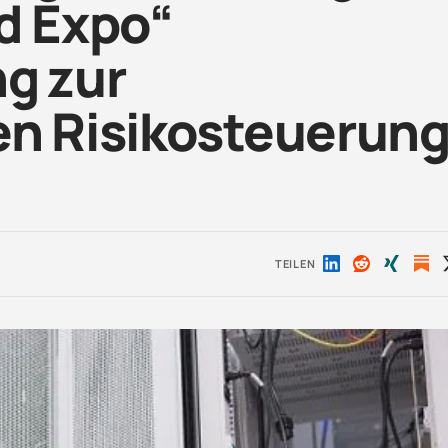
d Expo“
g zur
en Risikosteuerun
TEILEN
Auf
Auf
Auf
LinkedIn
Reddit
Xing
teilen
teilen
teilen