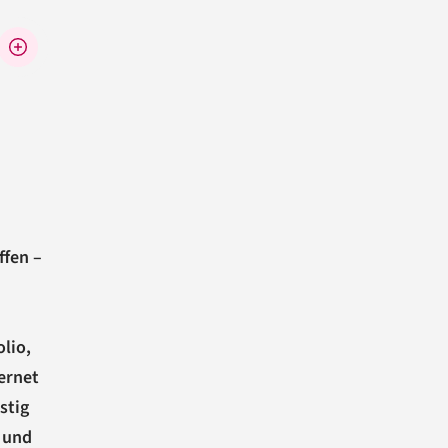
ffen –
lio,
ernet
stig
 und