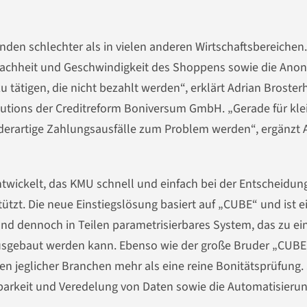
nden schlechter als in vielen anderen Wirtschaftsbereichen.
fachheit und Ge­schwindigkeit des Shoppens sowie die Ano
u tätigen, die nicht bezahlt werden“, erklärt Adrian Broster
lutions der Creditreform Boniversum GmbH. „Gerade für kle
derartige Zahlungsausfälle zum Problem werden“, ergänzt 
wickelt, das KMU schnell und einfach bei der Ent­scheidun
zt. Die neue Ein­stiegslösung basiert auf „CUBE“ und ist e
und dennoch in Teilen parametrisier­bares System, das zu ei
usgebaut werden kann. Ebenso wie der große Bruder „CUBE
en jeglicher Branchen mehr als eine reine Bonitäts­prüfung. 
barkeit und Verede­lung von Daten sowie die Auto­matisieru