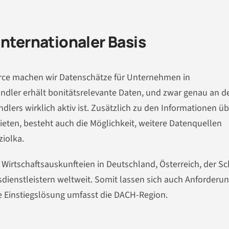
Internationaler Basis
ce machen wir Daten­schätze für Unter­nehmen in
dler erhält bonitätsrele­vante Daten, und zwar genau an d
nd­lers wirklich aktiv ist. Zusätzlich zu den Informationen ü
eten, besteht auch die Mög­lichkeit, weitere Datenquellen
ziolka.
irtschaftsauskunfteien in Deutschland, Österreich, der Sc
dienstleistern weltweit. Somit lassen sich auch Anforderu
 Ein­stiegslösung umfasst die DACH-Region.