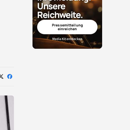
Unsere
Reichweite.
Pressemitteilung
einreichen
g
Media Kit entdecken
Auf
Auf
X
Facebook
teilen
teilen