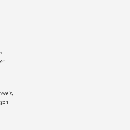
er
ber
hweiz,
ngen