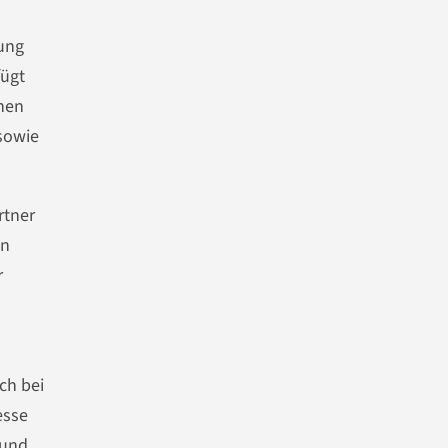
ung
fügt
hen
sowie
rtner
en
r
ch bei
esse
 und