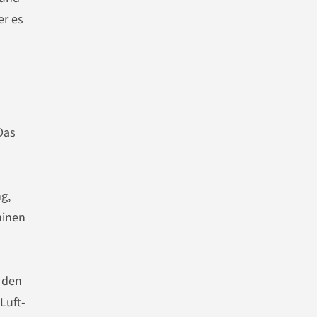
er es
Das
g,
hinen
 den
Luft-