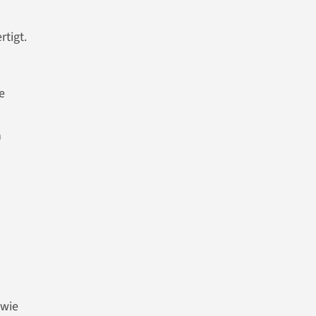
tigt.
e
n
 wie