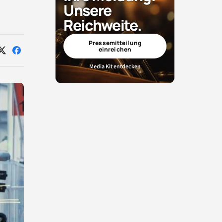
Unsere
Reichweite.
Pressemitteilung
einreichen
Auf
Auf
X
Facebook
Media Kit entdecken
teilen
teilen