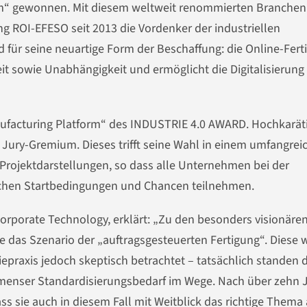
orm“ gewonnen. Mit diesem weltweit renommierten Branchen
ng ROI-EFESO seit 2013 die Vordenker der industriellen
für seine neuartige Form der Beschaffung: die Online-Fert
keit sowie Unabhängigkeit und ermöglicht die Digitalisierung
nufacturing Platform“ des INDUSTRIE 4.0 AWARD. Hochkarät
s Jury-Gremium. Dieses trifft seine Wahl in einem umfangrei
rojektdarstellungen, so dass alle Unternehmen bei der
chen Startbedingungen und Chancen teilnehmen.
Corporate Technology, erklärt: „Zu den besonders visionäre
lte das Szenario der „auftragsgesteuerten Fertigung“. Diese
riepraxis jedoch skeptisch betrachtet – tatsächlich standen 
menser Standardisierungsbedarf im Wege. Nach über zehn 
ss sie auch in diesem Fall mit Weitblick das richtige Thema 