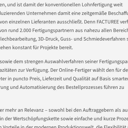
iten, und ist damit der konventionellen Lohnfertigung weit
roduzierenden Unternehmen damit eine zeitgemäße Beschaff
 von einzelnen Lieferanten ausschließt. Denn FACTUREE ver
on rund 2.000 Fertigungspartnern aus nahezu allen Bereic
Blechbearbeitung, 3D-Druck, Guss- und Schmiedeverfahren 
hen konstant für Projekte bereit.
sowie dem strengen Auswahlverfahren seiner Fertigungspa
pazitäten zur Verfügung. Der Online-Fertiger wählt den für d
er in puncto Preis, Lieferzeit und Qualität auf Basis smarte
erung und Automatisierung des Bestellprozesses führen zu
r mehr an Relevanz – sowohl bei den Auftraggebern als au
en in der Wertschöpfungskette sowie einfache und kurze Proz
 Vorteile in der modernen Produktionswelt, die Flexibilität