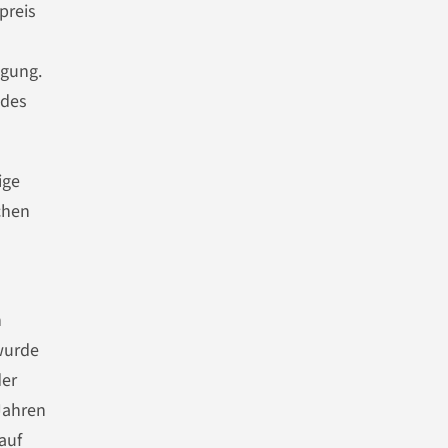
preis
igung.
 des
ige
chen
n
 wurde
der
Jahren
auf