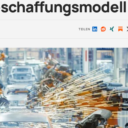
eschaffungsmodell
TEILEN
Auf
Auf
Auf
LinkedIn
Reddit
Xing
teilen
teilen
teilen