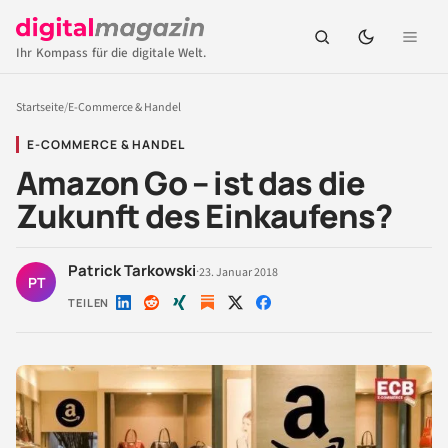
Ihr Kompass für die digitale Welt.
Startseite
/
E-Commerce & Handel
E-COMMERCE & HANDEL
Amazon Go – ist das die
Zukunft des Einkaufens?
Patrick Tarkowski
·
23. Januar 2018
PT
TEILEN
Auf
Auf
Auf
Auf
Auf
LinkedIn
Reddit
Xing
X
Facebook
teilen
teilen
teilen
teilen
teilen