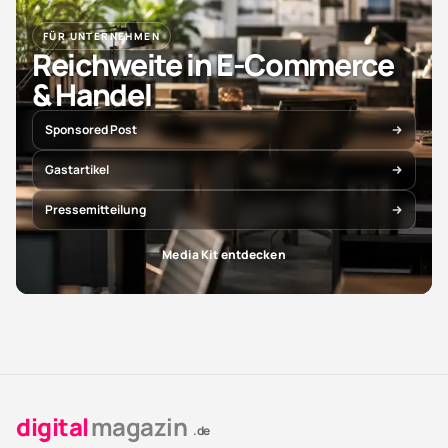
FÜR UNTERNEHMEN
Reichweite in E-Commerce
& Handel
Sponsored Post
Gastartikel
Pressemitteilung
Media Kit entdecken
digital
magazin
.de