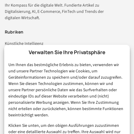
Ihr Kompass für die digitale Welt. Fundierte Artikel zu
Digitalisierung, KI, E-Commerce, FinTech und Trends der
digitalen Wirtschaft.
Rubriken
Künstliche Intelligenz
Technologie & IT
Verwalten Sie Ihre Privatsphäre
E-Commerce & Handel
Um Ihnen das bestmögliche Erlebnis zu bieten, verwenden wir
Consumer & Digital Life
und unsere Partner Technologien wie Cookies, um
Marketing
Geräteinformationen zu speichern und/oder darauf zuzugreifen.
Finanzen & FinTech
Wenn Sie diesen Technologien zustimmen, können wir und
unsere Partner persönliche Daten wie das Surfverhalten oder
Business & Karriere
eindeutige IDs auf dieser Website verarbeiten und (nicht)
Sicherheit & Recht
personalisierte Werbung anzeigen. Wenn Sie Ihre Zustimmung
Digitalisierung
nicht erteilen oder zurückziehen, können bestimmte Funktionen
Marketing
beeinträchtigt werden.
Klicken Sie unten, um den obigen Ausführungen zuzustimmen
Magazin
oder eine detaillierte Auswahl zu treffen. Ihre Auswahl wird nur