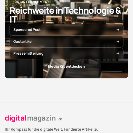
FÜR UNTERNEHMEN
Reichweite in Technologie &
IT
Sponsored Post
Gastartikel
Pressemitteilung
Media Kit entdecken
digital
magazin
.de
Ihr Kompass für die digitale Welt. Fundierte Artikel zu