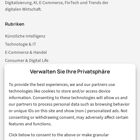
Digitalisierung, KI, E-Commerce, FinTech und Trends der
digitalen Wirtschaft.
Rubriken
Künstliche Intelligenz
Technologie & IT
E-Commerce & Handel
Consumer & Digital Life
Marketing
Verwalten Sie Ihre Privatsphäre
Finanzen & FinTech
To provide the best experiences, we and our partners use
Business & Karriere
technologies like cookies to store and/or access device
Sicherheit & Recht
information. Consenting to these technologies will allow us and
Digitalisierung
our partners to process personal data such as browsing behavior
Marketing
or unique IDs on this site and show (non-) personalized ads. Not
consenting or withdrawing consent, may adversely affect certain
features and functions.
Magazin
Click below to consent to the above or make granular
Unsere Redaktion