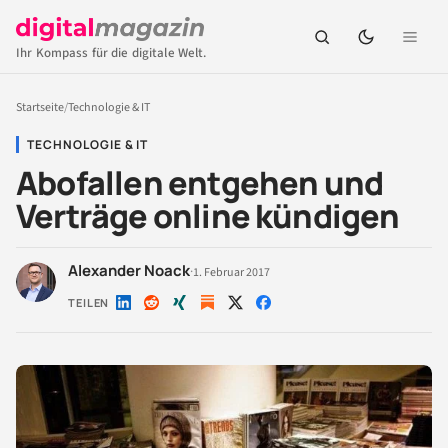
Ihr Kompass für die digitale Welt.
Startseite
/
Technologie & IT
TECHNOLOGIE & IT
Abofallen entgehen und
Verträge online kündigen
Alexander Noack
·
1. Februar 2017
TEILEN
Auf
Auf
Auf
Auf
Auf
LinkedIn
Reddit
Xing
X
Facebook
teilen
teilen
teilen
teilen
teilen