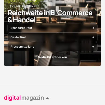
FÜR UNTERNEHMEN
Reichweite in E-Commerce
& Handel
Sponsored Post
Gastartikel
Pressemitteilung
Media Kit entdecken
digital
magazin
.de