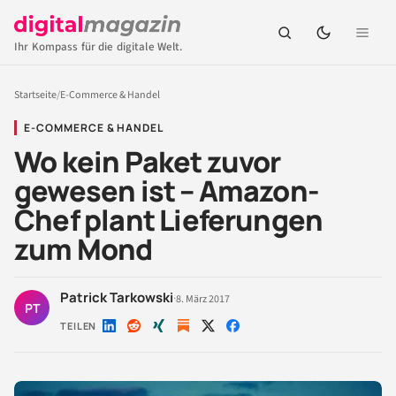
Ihr Kompass für die digitale Welt.
Startseite
/
E-Commerce & Handel
E-COMMERCE & HANDEL
Wo kein Paket zuvor
gewesen ist – Amazon-
Chef plant Lieferungen
zum Mond
Patrick Tarkowski
·
8. März 2017
PT
TEILEN
Auf
Auf
Auf
Auf
Auf
LinkedIn
Reddit
Xing
X
Facebook
teilen
teilen
teilen
teilen
teilen