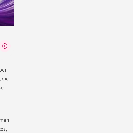
ber
 die
ke
men
tes,