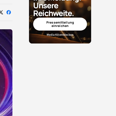
Unsere
Reichweite.
Auf
Auf
X
Facebook
teilen
teilen
Pressemitteilung
einreichen
Media Kit entdecken