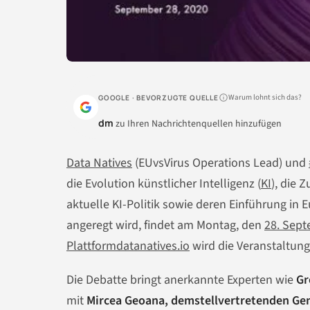
Warum lohnt sich das?
GOOGLE · BEVORZUGTE QUELLE
dm
zu Ihren Nachrichtenquellen hinzufügen
Data Natives
(EUvsVirus Operations Lead) und
die Evolution künstlicher Intelligenz (
KI
), die 
aktuelle KI-Politik sowie deren Einführung in 
angeregt wird, findet am Montag, den
28. Sep
Plattform
datanatives.io
wird die Veranstaltung
Die Debatte bringt anerkannte Experten wie
Gr
mit
Mircea Geoana, dem
stellvertretenden Ge