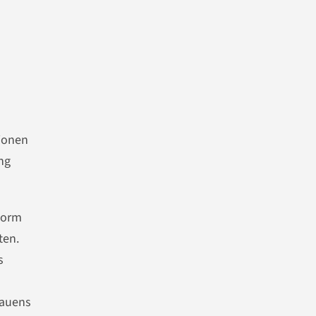
tionen
ng
norm
ten.
s
rauens