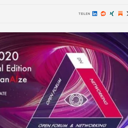
TEILEN
Auf
Auf
Auf
LinkedIn
Reddit
Xing
teilen
teilen
teilen