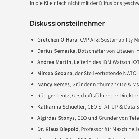
in die KI einfach nicht mit der Diffusionsgesch
Diskussionsteilnehmer
Gretchen O’Hara,
CVP AI & Sustainability 
Darius Semaska
, Botschafter von Litauen 
Andrea Martin
, Leiterin des IBM Watson I
Mircea Geoana
, der Stellvertretende NATO
Nancy Nemes
, Gründerin #humanAIze & Ms
Rüdiger Lentz, Geschäftsführender Direkto
Katharina Schueller
, CEO STAT UP & Data S
Algirdas Stonys
, CEO und Gründer von Tel
Dr. Klaus Diepold
, Professor für Maschinel