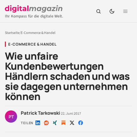
Ihr Kompass für die digitale Welt.
Startseite
/
E-Commerce & Handel
E-COMMERCE & HANDEL
Wie unfaire
Kundenbewertungen
Händlern schaden und was
sie dagegen unternehmen
können
Patrick Tarkowski
·
22. Juni 2017
PT
TEILEN
Auf
Auf
Auf
Auf
Auf
LinkedIn
Reddit
Xing
X
Facebook
teilen
teilen
teilen
teilen
teilen