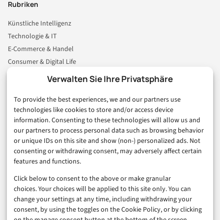
Rubriken
Künstliche Intelligenz
Technologie & IT
E-Commerce & Handel
Consumer & Digital Life
Marketing
Verwalten Sie Ihre Privatsphäre
Finanzen & FinTech
To provide the best experiences, we and our partners use
Business & Karriere
technologies like cookies to store and/or access device
Sicherheit & Recht
information. Consenting to these technologies will allow us and
Digitalisierung
our partners to process personal data such as browsing behavior
Marketing
or unique IDs on this site and show (non-) personalized ads. Not
consenting or withdrawing consent, may adversely affect certain
features and functions.
Magazin
Click below to consent to the above or make granular
Unsere Redaktion
choices. Your choices will be applied to this site only. You can
Werbeformate & Media Kit
change your settings at any time, including withdrawing your
consent, by using the toggles on the Cookie Policy, or by clicking
Rechtliches