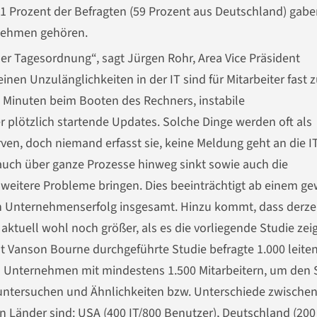
61 Prozent der Befragten (59 Prozent aus Deutschland) gabe
rnehmen gehören.
er Tagesordnung“, sagt Jürgen Rohr, Area Vice Präsident
inen Unzulänglichkeiten in der IT sind für Mitarbeiter fast z
 Minuten beim Booten des Rechners, instabile
plötzlich startende Updates. Solche Dinge werden oft als
en, doch niemand erfasst sie, keine Meldung geht an die I
e auch über ganze Prozesse hinweg sinkt sowie auch die
 weitere Probleme bringen. Dies beeinträchtigt ab einem g
 Unternehmenserfolg insgesamt. Hinzu kommt, dass derzeit
ktuell wohl noch größer, als es die vorliegende Studie zeig
 Vanson Bourne durchgeführte Studie befragte 1.000 leiten
n Unternehmen mit mindestens 1.500 Mitarbeitern, um den 
 untersuchen und Ähnlichkeiten bzw. Unterschiede zwische
 Länder sind: USA (400 IT/800 Benutzer), Deutschland (200