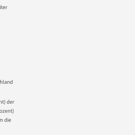
iter
chland
nt) der
ozent)
m die