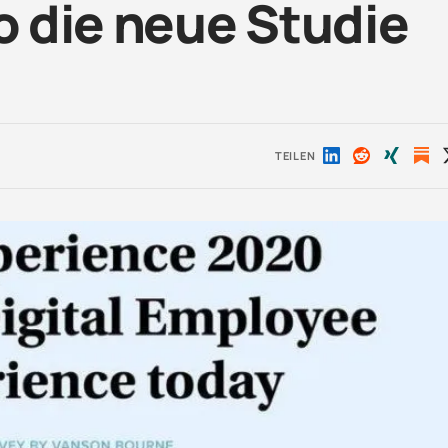
so die neue Studie
TEILEN
Auf
Auf
Auf
LinkedIn
Reddit
Xing
teilen
teilen
teilen