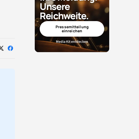
Unsere
Reichweite.
Pressemitteilung
einreichen
Media Kit entdecken
Auf
Auf
X
Facebook
teilen
teilen