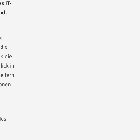
s IT-
nd.
ie
 die
ls die
ick in
eitern
ionen
des