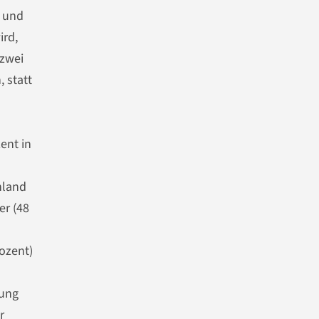
d und
ird,
 zwei
, statt
ent in
hland
er (48
ozent)
rung
r