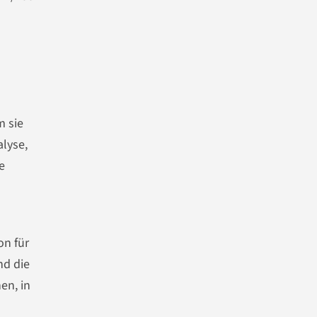
m sie
alyse,
e
on für
nd die
en, in