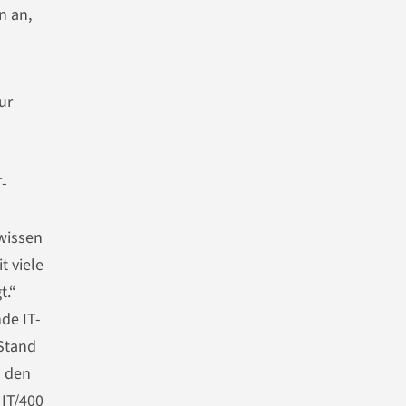
n an,
ur
T-
ewissen
 viele
t.“
de IT-
Stand
n den
 IT/400