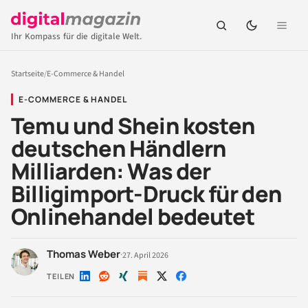
Ihr Kompass für die digitale Welt.
Startseite
/
E-Commerce & Handel
E-COMMERCE & HANDEL
Temu und Shein kosten
deutschen Händlern
Milliarden: Was der
Billigimport-Druck für den
Onlinehandel bedeutet
Thomas Weber
·
27. April 2026
TEILEN
Auf
Auf
Auf
Auf
Auf
LinkedIn
Reddit
Xing
X
Facebook
teilen
teilen
teilen
teilen
teilen