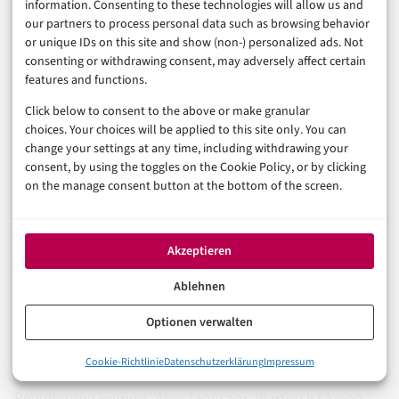
information. Consenting to these technologies will allow us and
(Qualitätsenttäuschung). Viele nicht – weil der Preis-
our partners to process personal data such as browsing behavior
or unique IDs on this site and show (non-) personalized ads. Not
Schmerz bei teurer Ware zu groß ist.
consenting or withdrawing consent, may adversely affect certain
features and functions.
Das Ergebnis nach zwei Jahren: Umsatz minus 18
Click below to consent to the above or make granular
Prozent. Drei Mitarbeiter entlassen. Marge auf 6
choices. Your choices will be applied to this site only. You can
Prozent halbiert. Expansion auf Eis gelegt. Das ist kein
change your settings at any time, including withdrawing your
consent, by using the toggles on the Cookie Policy, or by clicking
Worst-Case-Szenario. Das ist der Durchschnitt, den die
on the manage consent button at the bottom of the screen.
IW-Studie beschreibt.
Akzeptieren
Was Händler jetzt konkret
Ablehnen
tun können – eine ehrliche
Optionen verwalten
Checkliste
0%
Cookie-Richtlinie
Datenschutzerklärung
Impressum
2,5 Milliarden Euro: Die Zahl, die alles erklärt
Regulierung kommt. Aber langsam. Warten ist keine