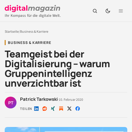
Ihr Kompass für die digitale Welt.
Startseite
/
Business & Karriere
BUSINESS & KARRIERE
Teamgeist bei der
Digitalisierung – warum
Gruppenintelligenz
unverzichtbar ist
Patrick Tarkowski
·
10. Februar 2020
PT
TEILEN
Auf
Auf
Auf
Auf
Auf
LinkedIn
Reddit
Xing
X
Facebook
teilen
teilen
teilen
teilen
teilen