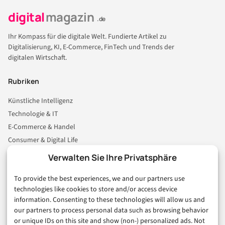
digital
magazin
.de
Ihr Kompass für die digitale Welt. Fundierte Artikel zu
Digitalisierung, KI, E-Commerce, FinTech und Trends der
digitalen Wirtschaft.
Rubriken
Künstliche Intelligenz
Technologie & IT
E-Commerce & Handel
Consumer & Digital Life
Marketing
Verwalten Sie Ihre Privatsphäre
Finanzen & FinTech
To provide the best experiences, we and our partners use
Business & Karriere
technologies like cookies to store and/or access device
Sicherheit & Recht
information. Consenting to these technologies will allow us and
Digitalisierung
our partners to process personal data such as browsing behavior
Marketing
or unique IDs on this site and show (non-) personalized ads. Not