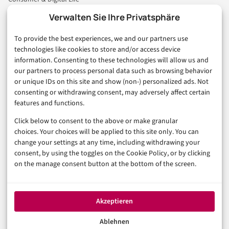
Marketing
Verwalten Sie Ihre Privatsphäre
Finanzen & FinTech
To provide the best experiences, we and our partners use
Business & Karriere
technologies like cookies to store and/or access device
Sicherheit & Recht
information. Consenting to these technologies will allow us and
Digitalisierung
our partners to process personal data such as browsing behavior
Marketing
or unique IDs on this site and show (non-) personalized ads. Not
consenting or withdrawing consent, may adversely affect certain
features and functions.
Magazin
Click below to consent to the above or make granular
Unsere Redaktion
choices. Your choices will be applied to this site only. You can
Werbeformate & Media Kit
change your settings at any time, including withdrawing your
consent, by using the toggles on the Cookie Policy, or by clicking
Rechtliches
on the manage consent button at the bottom of the screen.
Impressum
Datenschutzerklärung (EU)
Akzeptieren
Cookie-Richtlinie (EU)
Haftungsausschluss
Ablehnen