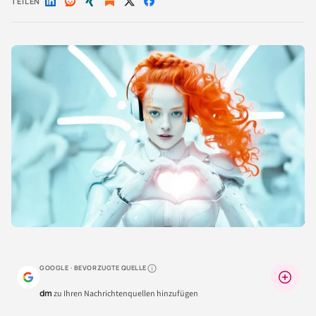
TEILEN
Auf
Auf
Auf
Auf
Auf
LinkedIn
Reddit
Xing
X
Facebook
teilen
teilen
teilen
teilen
teilen
GOOGLE · BEVORZUGTE QUELLE
Warum lohnt sich das?
dm
zu Ihren Nachrichtenquellen hinzufügen