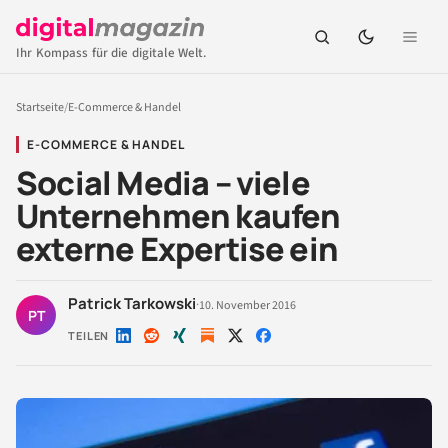
Ihr Kompass für die digitale Welt.
Startseite
/
E-Commerce & Handel
E-COMMERCE & HANDEL
Social Media – viele
Unternehmen kaufen
externe Expertise ein
Patrick Tarkowski
·
10. November 2016
PT
TEILEN
Auf
Auf
Auf
Auf
Auf
LinkedIn
Reddit
Xing
X
Facebook
teilen
teilen
teilen
teilen
teilen