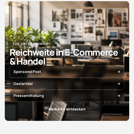
FÜR UNTERNEHMEN
Reichweite in E-Commerce
& Handel
Sponsored Post
Gastartikel
Pressemitteilung
Media Kit entdecken