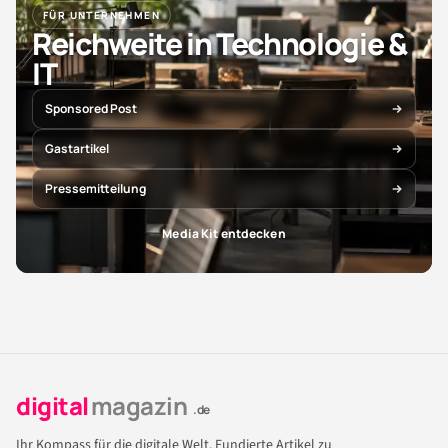
FÜR UNTERNEHMEN
Reichweite in Technologie &
IT
Sponsored Post
Gastartikel
Pressemitteilung
Media Kit entdecken
digital
magazin
.de
Ihr Kompass für die digitale Welt. Fundierte Artikel zu