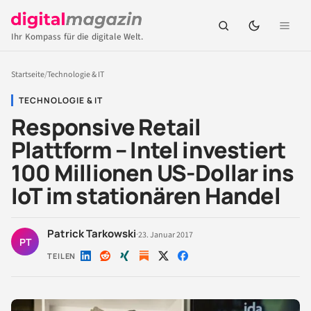
Ihr Kompass für die digitale Welt.
Startseite
/
Technologie & IT
TECHNOLOGIE & IT
Responsive Retail
Plattform – Intel investiert
100 Millionen US-Dollar ins
IoT im stationären Handel
Patrick Tarkowski
·
23. Januar 2017
PT
TEILEN
Auf
Auf
Auf
Auf
Auf
LinkedIn
Reddit
Xing
X
Facebook
teilen
teilen
teilen
teilen
teilen