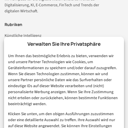
Digitalisierung, KI, E-Commerce, FinTech und Trends der
digitalen Wirtschaft.
Rubriken
Künstliche Intelligenz
Technologie & IT
Verwalten Sie Ihre Privatsphäre
E-Commerce & Handel
Um Ihnen das bestmögliche Erlebnis zu bieten, verwenden wir
Consumer & Digital Life
und unsere Partner Technologien wie Cookies, um
Marketing
Geräteinformationen zu speichern und/oder darauf zuzugreifen.
Finanzen & FinTech
Wenn Sie diesen Technologien zustimmen, können wir und
unsere Partner persönliche Daten wie das Surfverhalten oder
Business & Karriere
eindeutige IDs auf dieser Website verarbeiten und (nicht)
Sicherheit & Recht
personalisierte Werbung anzeigen. Wenn Sie Ihre Zustimmung
Digitalisierung
nicht erteilen oder zurückziehen, können bestimmte Funktionen
Marketing
beeinträchtigt werden.
Klicken Sie unten, um den obigen Ausführungen zuzustimmen
Magazin
oder eine detaillierte Auswahl zu treffen. Ihre Auswahl wird nur
auf diese Website angewendet. Sie können Ihre Einstellungen
Unsere Redaktion