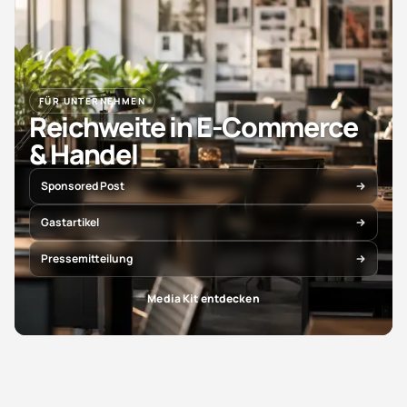
FÜR UNTERNEHMEN
Reichweite in E-Commerce
& Handel
Sponsored Post
Gastartikel
Pressemitteilung
Media Kit entdecken