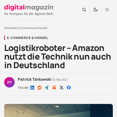
Ihr Kompass für die digitale Welt.
Startseite
/
E-Commerce & Handel
E-COMMERCE & HANDEL
Logistikroboter – Amazon
nutzt die Technik nun auch
in Deutschland
Patrick Tarkowski
·
10. Mai 2017
PT
TEILEN
Auf
Auf
Auf
Auf
Auf
LinkedIn
Reddit
Xing
X
Facebook
teilen
teilen
teilen
teilen
teilen