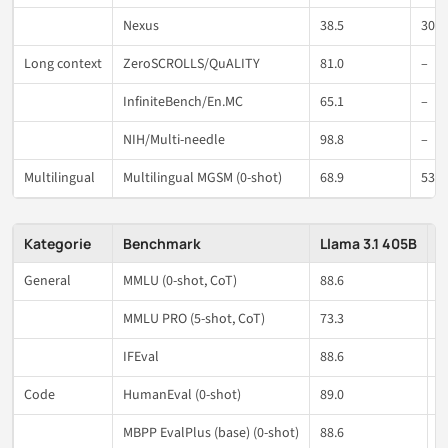
Nexus
38.5
30.0
Long context
ZeroSCROLLS/QuALITY
81.0
–
InfiniteBench/En.MC
65.1
–
NIH/Multi-needle
98.8
–
Multilingual
Multilingual MGSM (0-shot)
68.9
53.2
Kategorie
Benchmark
Llama 3.1 405B
N
General
MMLU (0-shot, CoT)
88.6
7
MMLU PRO (5-shot, CoT)
73.3
6
IFEval
88.6
8
Code
HumanEval (0-shot)
89.0
7
MBPP EvalPlus (base) (0-shot)
88.6
7