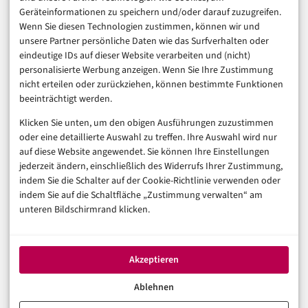
Marketing
Geräteinformationen zu speichern und/oder darauf zuzugreifen.
Finanzen & FinTech
Wenn Sie diesen Technologien zustimmen, können wir und
unsere Partner persönliche Daten wie das Surfverhalten oder
Business & Karriere
eindeutige IDs auf dieser Website verarbeiten und (nicht)
Sicherheit & Recht
personalisierte Werbung anzeigen. Wenn Sie Ihre Zustimmung
Digitalisierung
nicht erteilen oder zurückziehen, können bestimmte Funktionen
Marketing
beeinträchtigt werden.
Klicken Sie unten, um den obigen Ausführungen zuzustimmen
Magazin
oder eine detaillierte Auswahl zu treffen. Ihre Auswahl wird nur
auf diese Website angewendet. Sie können Ihre Einstellungen
Unsere Redaktion
jederzeit ändern, einschließlich des Widerrufs Ihrer Zustimmung,
Werbeformate & Media Kit
indem Sie die Schalter auf der Cookie-Richtlinie verwenden oder
indem Sie auf die Schaltfläche „Zustimmung verwalten“ am
Rechtliches
unteren Bildschirmrand klicken.
Impressum
Datenschutzerklärung (EU)
Akzeptieren
Cookie-Richtlinie (EU)
Haftungsausschluss
Ablehnen