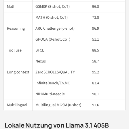
Math
GSM8K (8-shot, CoT)
96.8
9
MATH (0-shot, CoT)
73.8
4
Reasoning
ARC Challenge (0-shot)
96.9
9
GPOQA (0-shot, CoT)
51.1
–
Tool use
BFCL
88.5
8
Nexus
58.7
5
Long context
ZeroSCROLLS/QuALITY
95.2
–
InfiniteBench/En.MC
83.4
–
NIH/Multi-needle
98.1
–
Multilingual
Multilingual MGSM (0-shot)
91.6
8
Lokale Nutzung von Llama 3.1 405B