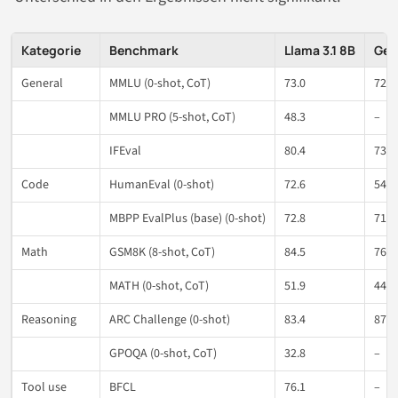
Kategorie
Benchmark
Llama 3.1 8B
Gem
General
MMLU (0-shot, CoT)
73.0
72.3
MMLU PRO (5-shot, CoT)
48.3
–
IFEval
80.4
73.6
Code
HumanEval (0-shot)
72.6
54.3
MBPP EvalPlus (base) (0-shot)
72.8
71.7
Math
GSM8K (8-shot, CoT)
84.5
76.7
MATH (0-shot, CoT)
51.9
44.3
Reasoning
ARC Challenge (0-shot)
83.4
87.6
GPOQA (0-shot, CoT)
32.8
–
Tool use
BFCL
76.1
–