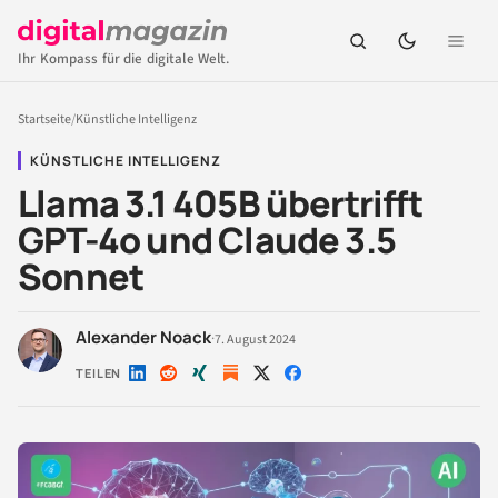
Ihr Kompass für die digitale Welt.
Startseite
/
Künstliche Intelligenz
KÜNSTLICHE INTELLIGENZ
Llama 3.1 405B übertrifft
GPT-4o und Claude 3.5
Sonnet
Alexander Noack
·
7. August 2024
TEILEN
Auf
Auf
Auf
Auf
Auf
LinkedIn
Reddit
Xing
X
Facebook
teilen
teilen
teilen
teilen
teilen