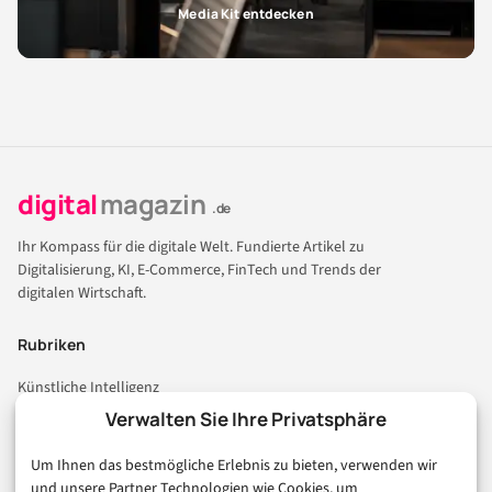
Media Kit entdecken
digital
magazin
.de
Ihr Kompass für die digitale Welt. Fundierte Artikel zu
Digitalisierung, KI, E-Commerce, FinTech und Trends der
digitalen Wirtschaft.
Rubriken
Künstliche Intelligenz
Technologie & IT
Verwalten Sie Ihre Privatsphäre
E-Commerce & Handel
Um Ihnen das bestmögliche Erlebnis zu bieten, verwenden wir
Consumer & Digital Life
und unsere Partner Technologien wie Cookies, um