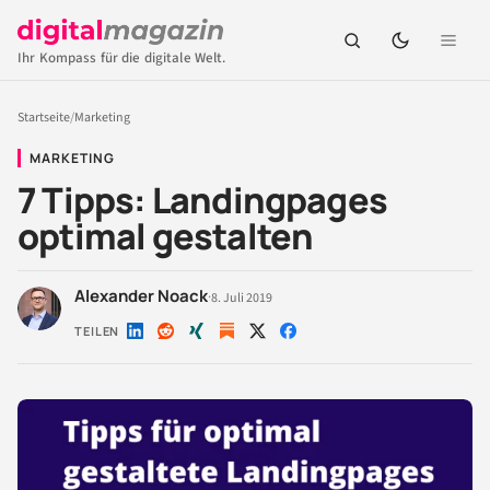
Ihr Kompass für die digitale Welt.
Startseite
/
Marketing
MARKETING
7 Tipps: Landingpages
optimal gestalten
Alexander Noack
·
8. Juli 2019
TEILEN
Auf
Auf
Auf
Auf
Auf
LinkedIn
Reddit
Xing
X
Facebook
teilen
teilen
teilen
teilen
teilen