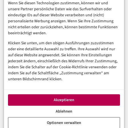
Finanzen & FinTech
Wenn Sie diesen Technologien zustimmen, können wir und
unsere Partner persönliche Daten wie das Surfverhalten oder
Business & Karriere
eindeutige IDs auf dieser Website verarbeiten und (nicht)
Sicherheit & Recht
personalisierte Werbung anzeigen. Wenn Sie Ihre Zustimmung
Digitalisierung
nicht erteilen oder zurückziehen, können bestimmte Funktionen
Marketing
beeinträchtigt werden.
Klicken Sie unten, um den obigen Ausführungen zuzustimmen
Magazin
oder eine detaillierte Auswahl zu treffen. Ihre Auswahl wird nur
auf diese Website angewendet. Sie können Ihre Einstellungen
Unsere Redaktion
jederzeit ändern, einschließlich des Widerrufs Ihrer Zustimmung,
Werbeformate & Media Kit
indem Sie die Schalter auf der Cookie-Richtlinie verwenden oder
indem Sie auf die Schaltfläche „Zustimmung verwalten“ am
Rechtliches
unteren Bildschirmrand klicken.
Impressum
Datenschutzerklärung (EU)
Akzeptieren
Cookie-Richtlinie (EU)
Haftungsausschluss
Ablehnen
Optionen verwalten