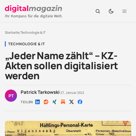
Ihr Kompass für die digitale Welt.
Startseite
/
Technologie & IT
TECHNOLOGIE & IT
„Jeder Name zählt“ – KZ-
Akten sollen digitalisiert
werden
Patrick Tarkowski
·
27. Januar 2021
PT
TEILEN
Auf
Auf
Auf
Auf
Auf
LinkedIn
Reddit
Xing
X
Facebook
teilen
teilen
teilen
teilen
teilen