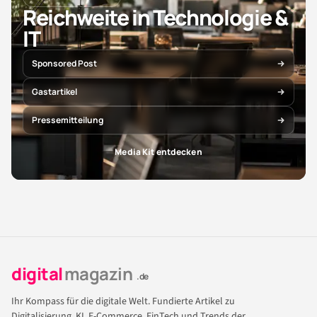
Reichweite in Technologie &
IT
Sponsored Post
Gastartikel
Pressemitteilung
Media Kit entdecken
digital
magazin
.de
Ihr Kompass für die digitale Welt. Fundierte Artikel zu
Digitalisierung, KI, E-Commerce, FinTech und Trends der