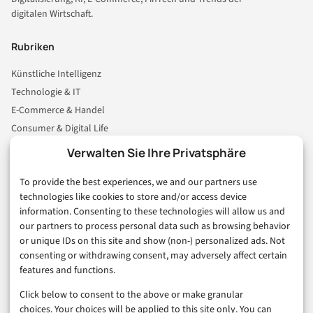
digitalen Wirtschaft.
Rubriken
Künstliche Intelligenz
Technologie & IT
E-Commerce & Handel
Consumer & Digital Life
Marketing
Verwalten Sie Ihre Privatsphäre
Finanzen & FinTech
To provide the best experiences, we and our partners use
Business & Karriere
technologies like cookies to store and/or access device
Sicherheit & Recht
information. Consenting to these technologies will allow us and
Digitalisierung
our partners to process personal data such as browsing behavior
Marketing
or unique IDs on this site and show (non-) personalized ads. Not
consenting or withdrawing consent, may adversely affect certain
features and functions.
Magazin
Click below to consent to the above or make granular
Unsere Redaktion
choices. Your choices will be applied to this site only. You can