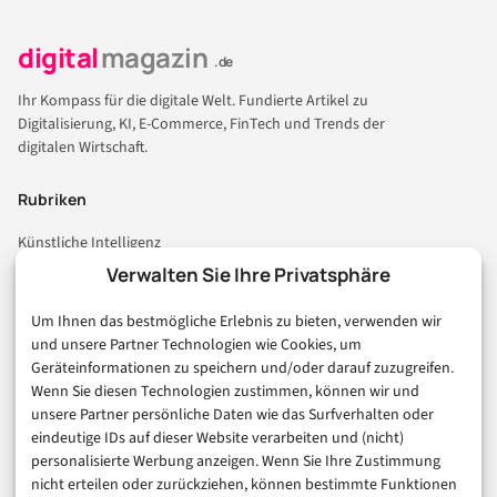
digital
magazin
.de
Ihr Kompass für die digitale Welt. Fundierte Artikel zu
Digitalisierung, KI, E-Commerce, FinTech und Trends der
digitalen Wirtschaft.
Rubriken
Künstliche Intelligenz
Technologie & IT
Verwalten Sie Ihre Privatsphäre
E-Commerce & Handel
Um Ihnen das bestmögliche Erlebnis zu bieten, verwenden wir
Consumer & Digital Life
und unsere Partner Technologien wie Cookies, um
Marketing
Geräteinformationen zu speichern und/oder darauf zuzugreifen.
Finanzen & FinTech
Wenn Sie diesen Technologien zustimmen, können wir und
unsere Partner persönliche Daten wie das Surfverhalten oder
Business & Karriere
eindeutige IDs auf dieser Website verarbeiten und (nicht)
Sicherheit & Recht
personalisierte Werbung anzeigen. Wenn Sie Ihre Zustimmung
Digitalisierung
nicht erteilen oder zurückziehen, können bestimmte Funktionen