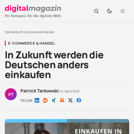
Ihr Kompass für die digitale Welt.
Startseite
/
E-Commerce & Handel
E-COMMERCE & HANDEL
In Zukunft werden die
Deutschen anders
einkaufen
Patrick Tarkowski
·
22. April 2020
PT
TEILEN
Auf
Auf
Auf
Auf
Auf
LinkedIn
Reddit
Xing
X
Facebook
teilen
teilen
teilen
teilen
teilen