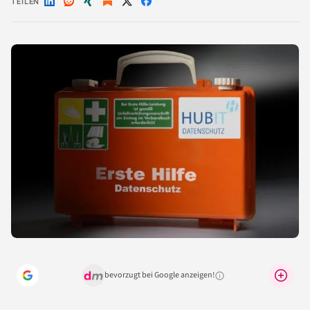
TEILEN
Auf
Auf
Auf
Auf
Auf
LinkedIn
Reddit
Xing
X
Facebook
teilen
teilen
teilen
teilen
teilen
bevorzugt bei Google anzeigen!
Warum lohnt sich das?