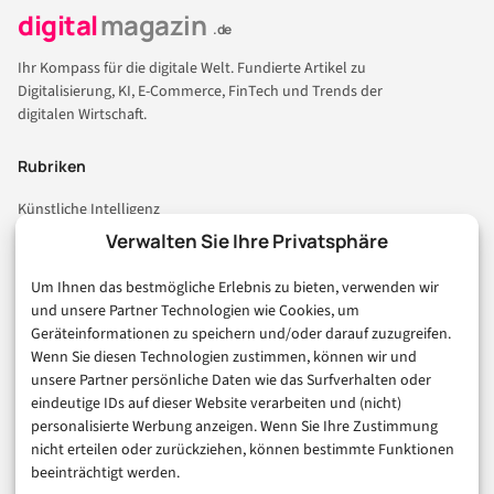
digital
magazin
.de
Ihr Kompass für die digitale Welt. Fundierte Artikel zu
Digitalisierung, KI, E-Commerce, FinTech und Trends der
digitalen Wirtschaft.
Rubriken
Künstliche Intelligenz
Technologie & IT
Verwalten Sie Ihre Privatsphäre
E-Commerce & Handel
Um Ihnen das bestmögliche Erlebnis zu bieten, verwenden wir
Consumer & Digital Life
und unsere Partner Technologien wie Cookies, um
Marketing
Geräteinformationen zu speichern und/oder darauf zuzugreifen.
Finanzen & FinTech
Wenn Sie diesen Technologien zustimmen, können wir und
unsere Partner persönliche Daten wie das Surfverhalten oder
Business & Karriere
eindeutige IDs auf dieser Website verarbeiten und (nicht)
Sicherheit & Recht
personalisierte Werbung anzeigen. Wenn Sie Ihre Zustimmung
Digitalisierung
nicht erteilen oder zurückziehen, können bestimmte Funktionen
Marketing
beeinträchtigt werden.