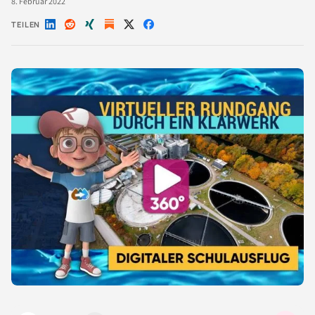
8. Februar 2022
TEILEN
Auf
Auf
Auf
Auf
Auf
LinkedIn
Reddit
Xing
X
Facebook
teilen
teilen
teilen
teilen
teilen