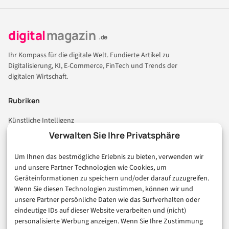
digital
magazin
.de
Ihr Kompass für die digitale Welt. Fundierte Artikel zu
Digitalisierung, KI, E-Commerce, FinTech und Trends der
digitalen Wirtschaft.
Rubriken
Künstliche Intelligenz
Technologie & IT
Verwalten Sie Ihre Privatsphäre
E-Commerce & Handel
Um Ihnen das bestmögliche Erlebnis zu bieten, verwenden wir
Consumer & Digital Life
und unsere Partner Technologien wie Cookies, um
Marketing
Geräteinformationen zu speichern und/oder darauf zuzugreifen.
Finanzen & FinTech
Wenn Sie diesen Technologien zustimmen, können wir und
unsere Partner persönliche Daten wie das Surfverhalten oder
Business & Karriere
eindeutige IDs auf dieser Website verarbeiten und (nicht)
Sicherheit & Recht
personalisierte Werbung anzeigen. Wenn Sie Ihre Zustimmung
Digitalisierung