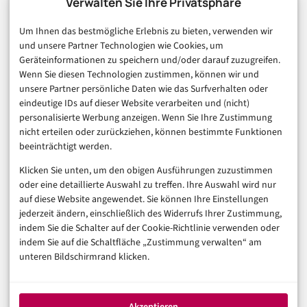
Technologie & IT
Verwalten Sie Ihre Privatsphäre
E-Commerce & Handel
Um Ihnen das bestmögliche Erlebnis zu bieten, verwenden wir
Consumer & Digital Life
und unsere Partner Technologien wie Cookies, um
Marketing
Geräteinformationen zu speichern und/oder darauf zuzugreifen.
Finanzen & FinTech
Wenn Sie diesen Technologien zustimmen, können wir und
unsere Partner persönliche Daten wie das Surfverhalten oder
Business & Karriere
eindeutige IDs auf dieser Website verarbeiten und (nicht)
Sicherheit & Recht
personalisierte Werbung anzeigen. Wenn Sie Ihre Zustimmung
Digitalisierung
nicht erteilen oder zurückziehen, können bestimmte Funktionen
Marketing
beeinträchtigt werden.
Klicken Sie unten, um den obigen Ausführungen zuzustimmen
Magazin
oder eine detaillierte Auswahl zu treffen. Ihre Auswahl wird nur
auf diese Website angewendet. Sie können Ihre Einstellungen
Unsere Redaktion
jederzeit ändern, einschließlich des Widerrufs Ihrer Zustimmung,
Werbeformate & Media Kit
indem Sie die Schalter auf der Cookie-Richtlinie verwenden oder
indem Sie auf die Schaltfläche „Zustimmung verwalten“ am
Rechtliches
unteren Bildschirmrand klicken.
Impressum
Datenschutzerklärung (EU)