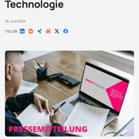
Technologie
18. Juni 2024
TEILEN
Auf
Auf
Auf
Auf
Auf
LinkedIn
Reddit
Xing
X
Facebook
teilen
teilen
teilen
teilen
teilen