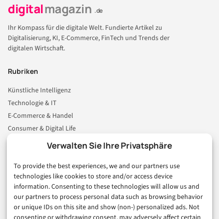
digital
magazin
.de
Ihr Kompass für die digitale Welt. Fundierte Artikel zu
Digitalisierung, KI, E-Commerce, FinTech und Trends der
digitalen Wirtschaft.
Rubriken
Künstliche Intelligenz
Technologie & IT
E-Commerce & Handel
Consumer & Digital Life
Marketing
Verwalten Sie Ihre Privatsphäre
Finanzen & FinTech
To provide the best experiences, we and our partners use
Business & Karriere
technologies like cookies to store and/or access device
Sicherheit & Recht
information. Consenting to these technologies will allow us and
Digitalisierung
our partners to process personal data such as browsing behavior
Marketing
or unique IDs on this site and show (non-) personalized ads. Not
consenting or withdrawing consent, may adversely affect certain