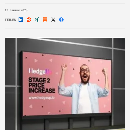
17. Januar 2023
TEILEN
Auf
Auf
Auf
Auf
Auf
LinkedIn
Reddit
Xing
X
Facebook
teilen
teilen
teilen
teilen
teilen