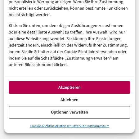
personalisierte Werbung anzeigen. Wenn Sie Ihre Zustimmung
nicht erteilen oder zurückziehen, können bestimmte Funktionen
beeinträchtigt werden.
FINANZEN & FINTECH
Klicken Sie unten, um den obigen Ausführungen zuzustimmen
Paradigmenwechsel in der Bankenwelt: Vom
oder eine detaillierte Auswahl zu treffen. Ihre Auswahl wird nur
Mainframe zur KI-gesteuerten Cloud-
auf diese Website angewendet. Sie können Ihre Einstellungen
Technologie
jederzeit ändern, einschließlich des Widerrufs Ihrer Zustimmung,
8. Februar 2024
indem Sie die Schalter auf der Cookie-Richtlinie verwenden oder
indem Sie auf die Schaltfläche „Zustimmung verwalten“ am
unteren Bildschirmrand klicken.
Neobank als Gehaltskonto:
Lohnt sich der
Akzeptieren
Komplettwechsel?
Ablehnen
Optionen verwalten
Tagesgeld ist eine Sache. Das Gehaltskonto komplett
0%
Cookie-Richtlinie
Datenschutzerklärung
Impressum
Neobanken Tagesgeld 2026 – wer zahlt konkret was?
zu einer Neobank verlagern – eine ganz andere.