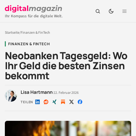
Ihr Kompass für die digitale Welt.
Startseite
/
Finanzen & FinTech
FINANZEN & FINTECH
Neobanken Tagesgeld: Wo
Ihr Geld die besten Zinsen
bekommt
Lisa Hartmann
·
22. Februar 2026
TEILEN
Auf
Auf
Auf
Auf
Auf
LinkedIn
Reddit
Xing
X
Facebook
teilen
teilen
teilen
teilen
teilen