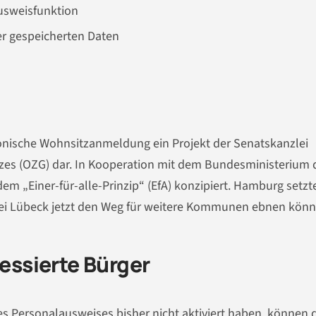
usweisfunktion
ter gespeicherten Daten
tronische Wohnsitzanmeldung ein Projekt der Senatskanzlei
s (OZG) dar. In Kooperation mit dem Bundesministerium 
em „Einer-für-alle-Prinzip“ (EfA) konzipiert. Hamburg setzt
obei Lübeck jetzt den Weg für weitere Kommunen ebnen könn
ressierte Bürger
es Personalausweises bisher nicht aktiviert haben, können 