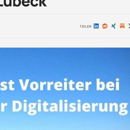
Lübeck
TEILEN
Auf
Auf
Auf
LinkedIn
Reddit
Xing
teilen
teilen
teilen