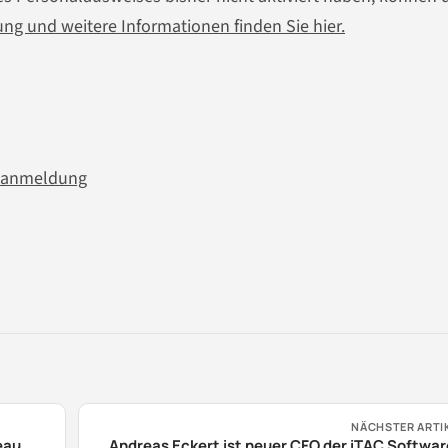
ng und weitere Informationen finden Sie hier.
tzanmeldung
NÄCHSTER ARTI
veau
Andreas Eckert ist neuer CFO der iTAC Softwa