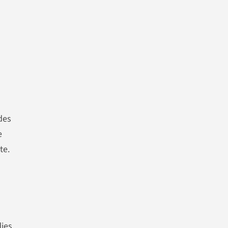
des
e
te.
dies