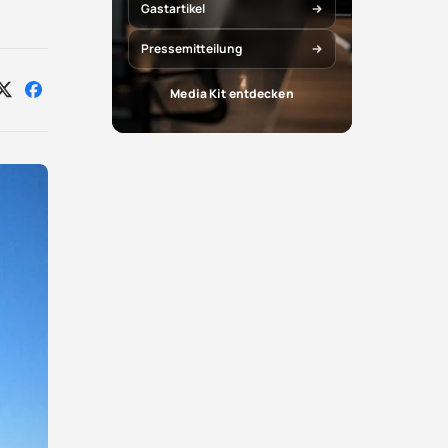
Gastartikel
Pressemitteilung
Media Kit entdecken
Auf
Auf
X
Facebook
teilen
teilen