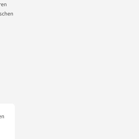
ren
ischen
en