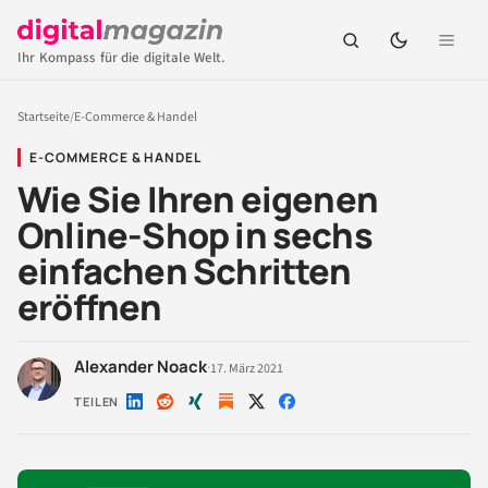
Ihr Kompass für die digitale Welt.
Startseite
/
E-Commerce & Handel
E-COMMERCE & HANDEL
Wie Sie Ihren eigenen
Online-Shop in sechs
einfachen Schritten
eröffnen
Alexander Noack
·
17. März 2021
TEILEN
Auf
Auf
Auf
Auf
Auf
LinkedIn
Reddit
Xing
X
Facebook
teilen
teilen
teilen
teilen
teilen