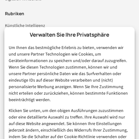
Rubriken
Künstliche Intelligenz
Technologie & IT
Verwalten Sie Ihre Privatsphäre
E-Commerce & Handel
Um Ihnen das bestmögliche Erlebnis zu bieten, verwenden wir
Consumer & Digital Life
und unsere Partner Technologien wie Cookies, um
Marketing
Geräteinformationen zu speichern und/oder darauf zuzugreifen.
Finanzen & FinTech
Wenn Sie diesen Technologien zustimmen, können wir und
unsere Partner persönliche Daten wie das Surfverhalten oder
Business & Karriere
eindeutige IDs auf dieser Website verarbeiten und (nicht)
Sicherheit & Recht
personalisierte Werbung anzeigen. Wenn Sie Ihre Zustimmung
Digitalisierung
nicht erteilen oder zurückziehen, können bestimmte Funktionen
Marketing
beeinträchtigt werden.
Klicken Sie unten, um den obigen Ausführungen zuzustimmen
Magazin
oder eine detaillierte Auswahl zu treffen. Ihre Auswahl wird nur
auf diese Website angewendet. Sie können Ihre Einstellungen
Unsere Redaktion
jederzeit ändern, einschließlich des Widerrufs Ihrer Zustimmung,
Werbeformate & Media Kit
indem Sie die Schalter auf der Cookie-Richtlinie verwenden oder