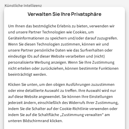
Künstliche Intelligenz
Technologie & IT
Verwalten Sie Ihre Privatsphäre
E-Commerce & Handel
Um Ihnen das bestmögliche Erlebnis zu bieten, verwenden wir
Consumer & Digital Life
und unsere Partner Technologien wie Cookies, um
Marketing
Geräteinformationen zu speichern und/oder darauf zuzugreifen.
Finanzen & FinTech
Wenn Sie diesen Technologien zustimmen, können wir und
unsere Partner persönliche Daten wie das Surfverhalten oder
Business & Karriere
eindeutige IDs auf dieser Website verarbeiten und (nicht)
Sicherheit & Recht
personalisierte Werbung anzeigen. Wenn Sie Ihre Zustimmung
Digitalisierung
nicht erteilen oder zurückziehen, können bestimmte Funktionen
Marketing
beeinträchtigt werden.
Klicken Sie unten, um den obigen Ausführungen zuzustimmen
Magazin
oder eine detaillierte Auswahl zu treffen. Ihre Auswahl wird nur
auf diese Website angewendet. Sie können Ihre Einstellungen
Unsere Redaktion
jederzeit ändern, einschließlich des Widerrufs Ihrer Zustimmung,
Werbeformate & Media Kit
indem Sie die Schalter auf der Cookie-Richtlinie verwenden oder
indem Sie auf die Schaltfläche „Zustimmung verwalten“ am
Rechtliches
unteren Bildschirmrand klicken.