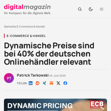
Ihr Kompass für die digitale Welt.
Startseite
/
E-Commerce & Handel
E-COMMERCE & HANDEL
Dynamische Preise sind
bei 40% der deutschen
Onlinehändler relevant
Patrick Tarkowski
·
14. Juni 2016
PT
TEILEN
Auf
Auf
Auf
Auf
Auf
LinkedIn
Reddit
Xing
X
Facebook
teilen
teilen
teilen
teilen
teilen